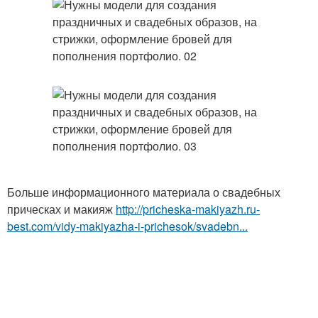
Больше информационного материала о свадебных
прическах и макияж
http://pricheska-makiyazh.ru-
best.com/vidy-makiyazha-i-prichesok/svadebn...