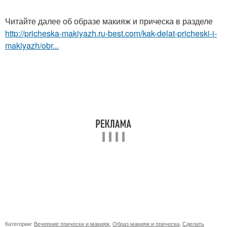
Читайте далее об образе макияж и прическа в разделе
http://pricheska-makiyazh.ru-best.com/kak-delat-pricheski-i-
makiyazh/obr...
Категории:
Вечерние прически и макияж
,
Образ макияж и прическа
,
Сделать