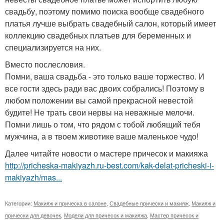
свадьбу, поэтому помимо поиска вообще свадебного
платья лучше выбрать свадебный салон, который имеет
коллекцию свадебных платьев для беременных и
специализируется на них.
Вместо послесловия.
Помни, ваша свадьба - это только ваше торжество. И
все гости здесь ради вас двоих собрались! Поэтому в
любом положении вы самой прекрасной невестой
будите! Не трать свои нервы на неважные мелочи.
Помни лишь о том, что рядом с тобой любящий тебя
мужчина, а в твоем животике ваше маленькое чудо!
Далее читайте новости о мастере причесок и макияжа
http://pricheska-makiyazh.ru-best.com/kak-delat-pricheski-i-
makiyazh/mas...
Категории:
Макияж и прическа в салоне
,
Свадебные прически и макияж
,
Макияж и
прически для девочек
,
Модели для причесок и макияжа
,
Мастер причесок и