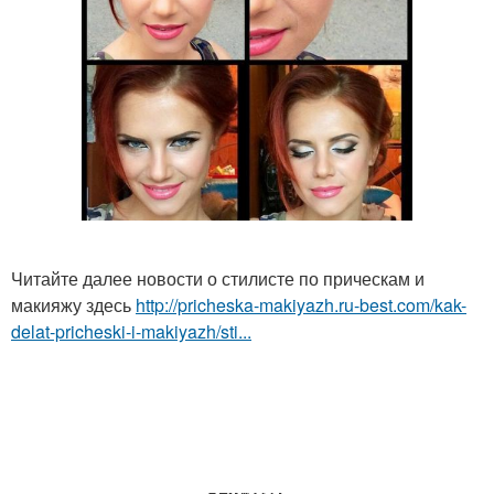
Читайте далее новости о стилисте по прическам и
макияжу здесь
http://pricheska-makiyazh.ru-best.com/kak-
delat-pricheski-i-makiyazh/sti...