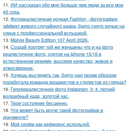
11.
ИИ рассказал обо мне больше чем люди за все мои
43 года.
12.
Фотореалистичная ночная Fashion - фотография,
эффект живого случайного кадра, будто снято ночью на
улице с профессиональной вспышкой.
13.
Malvie Beauty Edition 107 April 2026.
14.
Создай портрет той же женщины что и на фото
реалистичное фото, снятое на Iphone 15/16 в
естественном режиме, высокое качество, живое и
атмосферное.
15.
Хочешь выглядеть так, будто над твоим образом
поработала команда визажистов и стилистов из глянца?
16.
Гиперреалистичное фото Instagram, 3: 4. летний
волшебный кадр, золотой час.
17.
Твое состояние бесценно.
18.
Что может быть круче такой фотографии в
документе?
19.
Моё селфи как референс используй.