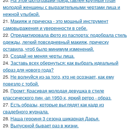
20.
На этой фотографии представлен крупный план
молодой женщины с выразительными чертами лица и
нежной улыбкой.
21.
Макияж и прическа - это мощный инструмент
самовыражения и уверенности в себе.
22.
Отредактировала фото из паспорта: подобрала стиль
одежды, легкий повседневный макияж, прическу
оставила, чтоб было минимум изменений.
23.
Создай не меняя черты лица.
24.
Заставь всех обернуться: как выбрать идеальный
образ для нового года?
25.
Не волнуйся из-за того, кто не осознает, как ему
повезло с тобой.
26.
Промт: Красивая молодая девушка в стиле
классического пин -ап 1950-х, яркий ретро - образ.
27.
Есть образы, которые выглядят как кадр из
свадебного журнала.
28.
Наша героиня 3 сезона шикарная Дарья.
29.
Выпускной бывает раз в жизни.