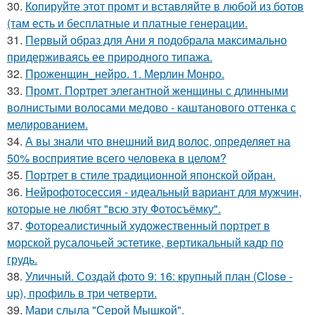
30.
Копируйте этот промт и вставляйте в любой из ботов
(там есть и бесплатные и платные генерации.
31.
Первый образ для Ани я подобрала максимально
придерживаясь ее природного типажа.
32.
Проженщин_нейро. 1. Мерлин Монро.
33.
Промт. Портрет элегантной женщины с длинными
волнистыми волосами медово - каштанового оттенка с
мелированием.
34.
А вы знали что внешний вид волос, определяет на
50% восприятие всего человека в целом?
35.
Портрет в стиле традиционной японской ойран.
36.
Нейрофотосессия - идеальный вариант для мужчин,
которые не любят "всю эту Фотосъёмку".
37.
Фотореалистичный художественный портрет в
морской русалочьей эстетике, вертикальный кадр по
грудь.
38.
Уличный. Создай фото 9: 16: крупный план (Close -
up), профиль в три четверти.
39.
Мари слыла "Серой Мышкой".