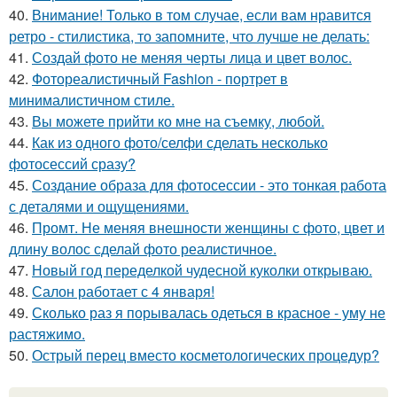
40.
Внимание! Только в том случае, если вам нравится
ретро - стилистика, то запомните, что лучше не делать:
41.
Создай фото не меняя черты лица и цвет волос.
42.
Фотореалистичный Fashion - портрет в
минималистичном стиле.
43.
Вы можете прийти ко мне на съемку, любой.
44.
Как из одного фото/селфи сделать несколько
фотосессий сразу?
45.
Создание образа для фотосессии - это тонкая работа
с деталями и ощущениями.
46.
Промт. Не меняя внешности женщины с фото, цвет и
длину волос сделай фото реалистичное.
47.
Новый год переделкой чудесной куколки открываю.
48.
Салон работает с 4 января!
49.
Сколько раз я порывалась одеться в красное - уму не
растяжимо.
50.
Острый перец вместо косметологических процедур?