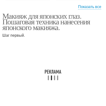
Показать все
Макияж для японских глаз.
Макияж для увеличения
Японские макияжи
Пошаговая техника нанесения
японского макияжа.
Шаг первый.
Макияж для русских
Классический макияж
девушек
Национальный макияж
Повседневный макияж
Макияж в японском
Европейский макияж
стиле