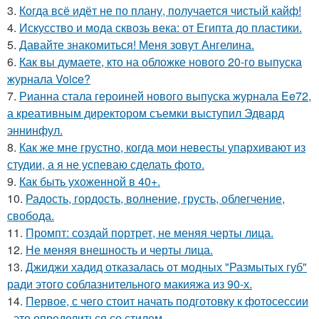
3.
Когда всё идёт не по плану, получается чистый кайф!
4.
Искусство и мода сквозь века: от Египта до пластики.
5.
Давайте знакомиться! Меня зовут Ангелина.
6.
Как вы думаете, кто на обложке нового 20-го выпуска
журнала Voice?
7.
Рианна стала героиней нового выпуска журнала Ee72,
а креативным директором съемки выступил Эдвард
эннинфул.
8.
Как же мне грустно, когда мои невесты упархивают из
студии, а я не успеваю сделать фото.
9.
Как быть ухоженной в 40+.
10.
Радость, гордость, волнение, грусть, облегчение,
свобода.
11.
Промпт: создай портрет, не меняя черты лица.
12.
Не меняя внешность и черты лица.
13.
Джиджи хадид отказалась от модных "Размытых губ"
ради этого соблазнительного макияжа из 90-х.
14.
Первое, с чего стоит начать подготовку к фотосессии
- это определиться со стилем.