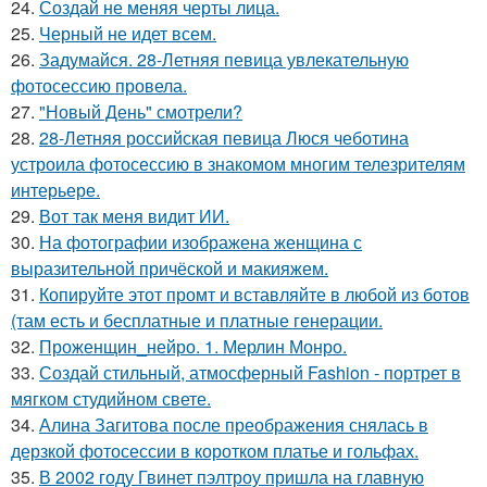
24.
Создай не меняя черты лица.
25.
Черный не идет всем.
26.
Задумайся. 28-Летняя певица увлекательную
фотосессию провела.
27.
"Новый День" смотрели?
28.
28-Летняя российская певица Люся чеботина
устроила фотосессию в знакомом многим телезрителям
интерьере.
29.
Вот так меня видит ИИ.
30.
На фотографии изображена женщина с
выразительной причёской и макияжем.
31.
Копируйте этот промт и вставляйте в любой из ботов
(там есть и бесплатные и платные генерации.
32.
Проженщин_нейро. 1. Мерлин Монро.
33.
Создай стильный, атмосферный Fashion - портрет в
мягком студийном свете.
34.
Алина Загитова после преображения снялась в
дерзкой фотосессии в коротком платье и гольфах.
35.
В 2002 году Гвинет пэлтроу пришла на главную