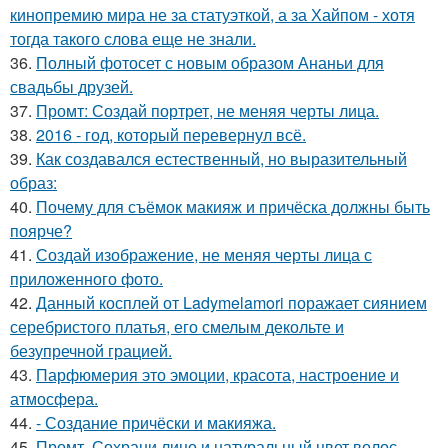
кинопремию мира не за статуэткой, а за Хайпом - хотя
тогда такого слова еще не знали.
36.
Полный фотосет с новым образом Ананьи для
свадьбы друзей.
37.
Промт: Создай портрет, не меняя черты лица.
38.
2016 - год, который перевернул всё.
39.
Как создавался естественный, но выразительный
образ:
40.
Почему для съёмок макияж и причёска должны быть
поярче?
41.
Создай изображение, не меняя черты лица с
приложенного фото.
42.
Данный косплей от Ladymelamori поражает сиянием
серебристого платья, его смелым декольте и
безупречной грацией.
43.
Парфюмерия это эмоции, красота, настроение и
атмосфера.
44.
- Создание причёски и макияжа.
45.
Промт. Сохрани лицо и натуральный цвет волос.