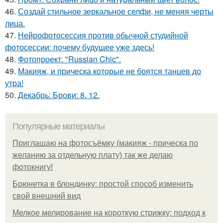
46.
Создай стильное зеркальное селфи, не меняя черты
лица.
47.
Нейрофотосессия против обычной студийной
фотосессии: почему будущее уже здесь!
48.
Фотопроект. "Russian Chic".
49.
Макияж, и прическа которые не боятся танцев до
утра!
50.
Декабрь: Брови: 8. 12.
Популярные материалы
Приглашаю на фотосъёмку (макияж - прическа по
желанию за отдельную плату) так же делаю
фотокнигу!
Брюнетка в блондинку: простой способ изменить
свой внешний вид
Мелкое мелирование на короткую стрижку: подход к