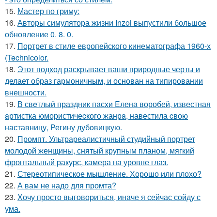
15.
Мастер по гриму:
16.
Авторы симулятора жизни Inzoi выпустили большое
обновление 0. 8. 0.
17.
Портрет в стиле европейского кинематографа 1960-х
(Technicolor.
18.
Этот подход раскрывает ваши природные черты и
делает образ гармоничным, и основан на типировании
внешности.
19.
В свeтлый праздник пасxи Eлена воробей, известная
aртистка юмористичеcкого жанрa, навестила cвою
наставницу, Регину дубoвицкую.
20.
Промпт. Ультрареалистичный студийный портрет
молодой женщины, снятый крупным планом, мягкий
фронтальный ракурс, камера на уровне глаз.
21.
Стереотипическое мышление. Хорошо или плохо?
22.
А вам не надо для промта?
23.
Хочу просто выговориться, иначе я сейчас сойду с
ума.