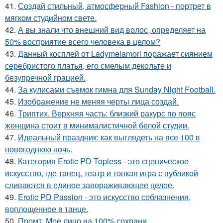
41.
Создай стильный, атмосферный Fashion - портрет в
мягком студийном свете.
42.
А вы знали что внешний вид волос, определяет на
50% восприятие всего человека в целом?
43.
Данный косплей от Ladymelamori поражает сиянием
серебристого платья, его смелым декольте и
безупречной грацией.
44.
За кулисами съемок гимна для Sunday Night Football.
45.
Изображение не меняя черты лица создай.
46.
Триптих. Верхняя часть: близкий ракурс по пояс
женщина стоит в минималистичной белой студии.
47.
Идеальный праздник: как выглядеть на все 100 в
новогоднюю ночь.
48.
Категория Erotic PD Topless - это сценическое
искусство, где танец, театр и тонкая игра с публикой
сливаются в единое завораживающее целое.
49.
Erotic PD Passion - это искусство соблазнения,
воплощенное в танце.
50.
Промт. Мое лицо на 100% сохрани.