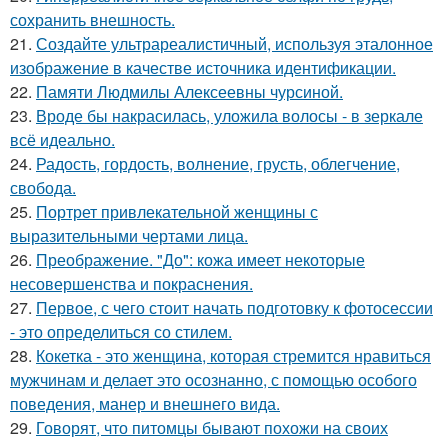
сохранить внешность.
21.
Создайте ультрареалистичный, используя эталонное
изображение в качестве источника идентификации.
22.
Памяти Людмилы Алексеевны чурсиной.
23.
Вроде бы накрасилась, уложила волосы - в зеркале
всё идеально.
24.
Радость, гордость, волнение, грусть, облегчение,
свобода.
25.
Портрет привлекательной женщины с
выразительными чертами лица.
26.
Преображение. "До": кожа имеет некоторые
несовершенства и покраснения.
27.
Первое, с чего стоит начать подготовку к фотосессии
- это определиться со стилем.
28.
Кокетка - это женщина, которая стремится нравиться
мужчинам и делает это осознанно, с помощью особого
поведения, манер и внешнего вида.
29.
Говорят, что питомцы бывают похожи на своих