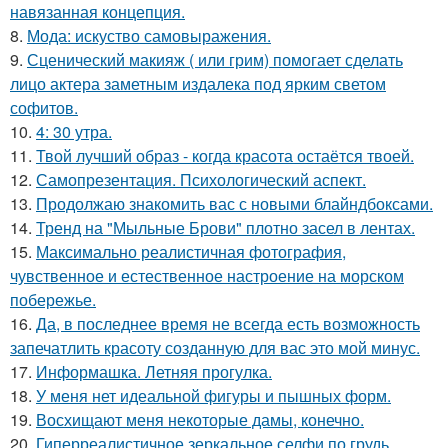
навязанная концепция.
8.
Мода: искуство самовыражения.
9.
Сценический макияж ( или грим) помогает сделать
лицо актера заметным издалека под ярким светом
софитов.
10.
4: 30 утра.
11.
Твой лучший образ - когда красота остаётся твоей.
12.
Самопрезентация. Психологический аспект.
13.
Продолжаю знакомить вас с новыми блайндбоксами.
14.
Тренд на "Мыльные Брови" плотно засел в лентах.
15.
Максимально реалистичная фотография,
чувственное и естественное настроение на морском
побережье.
16.
Да, в последнее время не всегда есть возможность
запечатлить красоту созданную для вас это мой минус.
17.
Информашка. Летняя прогулка.
18.
У меня нет идеальной фигуры и пышных форм.
19.
Восхищают меня некоторые дамы, конечно.
20.
Гиперреалистичное зеркальное селфи по грудь,