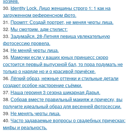
хозяев.
30.
Identity Lock. Лицо женщины строго 1: 1 как на
загруженном референсном фото.
31.
Промпт: Создай портрет, не меняя черты лица.
32.
Мы смотрим. адм стилист:
33.
Задумайся. 28-Летняя певица увлекательную
фотосессию провела.
34.
Не меняй черты лица.
35.
Мамочки если у ваших юных принцесс скоро
состоится первый выпускной бал, то пора подумать не
только о наряде но и о красивой причёске.
36.
Лёгкий образ, нежные оттенки и стильные детали
создают особое настроение съёмки.
37.
Наша героиня 3 сезона шикарная Дарья.
38.
Собрав вместе правильный макияж и прическу, вы
получите идеальный образ для весенней фотосессии.
39.
Не менять черты лица.
40.
Часто задаваемые вопросы о свадебных прическах:
мифы и реальность.