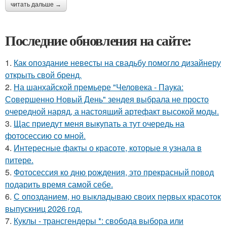
читать дальше →
Последние обновления на сайте:
1.
Как опоздание невесты на свадьбу помогло дизайнеру
открыть свой бренд.
2.
На шанхайской премьере "Человека - Паука:
Совершенно Новый День" зендея выбрала не просто
очередной наряд, а настоящий артефакт высокой моды.
3.
Щас приедут меня выкупать а тут очередь на
фотосессию со мной.
4.
Интересные факты о красоте, которые я узнала в
питере.
5.
Фотосессия ко дню рождения, это прекрасный повод
подарить время самой себе.
6.
С опозданием, но выкладываю своих первых красоток
выпускниц 2026 год.
7.
Куклы - трансгендеры *: свобода выбора или