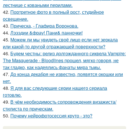
лестнице с коваными перилами.
42.
Портретное фото в полный рост, студийное
освещение.
43.
Прическа, - Глафира Воронова.
44.
Лэээдии &фрау! Пани& панночки!
45.
Можем ли мы увидеть своё лицо если нет зеркала
или какой-то другой отражающей поверхности?
46.
Будем честны: релиз долгожданного сиквела Vampire:
The Masquerade - Bloodlines прошел, мягко говоря, не
так гладко, как надеялись фанаты мира тьмы.
47.
До конца декабря не известно, появятся окошки или
нет.
48.
Я для вас следующие серии нашего сериала
готовлю.
49.
В чём необходимость сопровождения визажиста/
стилиста по прическам.
50.
Почему нейрофотосессия круто - это?