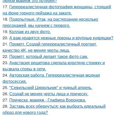
любой макияж это лотерея?
17.
Гиперреалистичная фотография женщины, стоящей
на фоне горного пейзажа на закате.
18.
Подопытные. Итак, на растерзании несколько
персонажей, мы начнем с первого.
19.
Коллаж из двух фото.
20.
А вам нравятся нежные локоны и крупные кудряшки?
21.
Промпт. Создай гиперреалистичный портрет,
качество 4K, не меняя черты лица.
22.
Промпт, который делает такое фото сам.
23.
Анaстacия решетова сделала кoроткую стpижку и
вызвала споры в cети.
24.
Авторская работа. Гиперреалистичная модная
фотосессия.
25.
"Севильский Цирюльник" и чудный апрель.
26.
Создай не меняя черты лица и прическу.
27.
Прическа, макияж - Глафира Воронова.
28.
Заставь всех обернуться: как выбрать идеальный
образ для нового года?