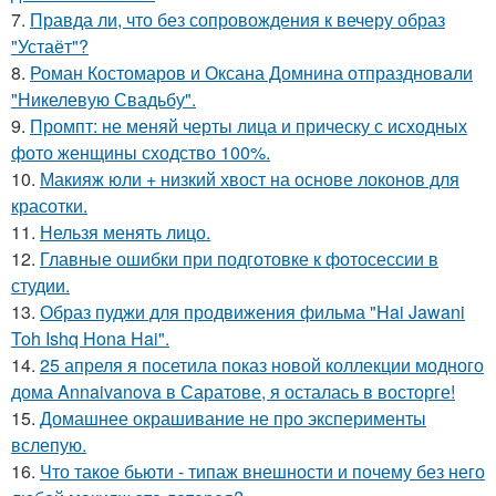
7.
Правда ли, что без сопровождения к вечеру образ
"Устаёт"?
8.
Роман Костомаров и Оксана Домнина отпраздновали
"Никелевую Свадьбу".
9.
Промпт: не меняй черты лица и прическу с исходных
фото женщины сходство 100%.
10.
Макияж юли + низкий хвост на основе локонов для
красотки.
11.
Нельзя менять лицо.
12.
Главные ошибки при подготовке к фотосессии в
студии.
13.
Образ пуджи для продвижения фильма "Hai Jawani
Toh Ishq Hona Hai".
14.
25 апреля я посетила показ новой коллекции модного
дома Annaivanova в Саратове, я осталась в восторге!
15.
Домашнее окрашивание не про эксперименты
вслепую.
16.
Что такое бьюти - типаж внешности и почему без него