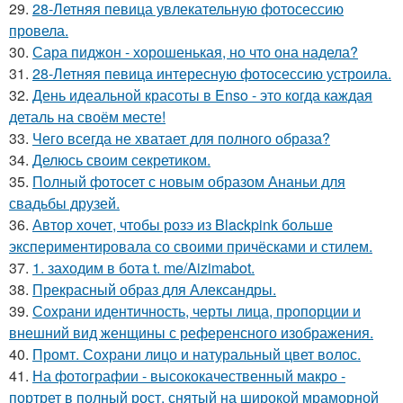
29.
28-Летняя певица увлекательную фотосессию
провела.
30.
Сара пиджон - хорошенькая, но что она надела?
31.
28-Летняя певица интересную фотосессию устроила.
32.
День идеальной красоты в Enso - это когда каждая
деталь на своём месте!
33.
Чего всегда не хватает для полного образа?
34.
Делюсь своим секретиком.
35.
Полный фотосет с новым образом Ананьи для
свадьбы друзей.
36.
Автор хочет, чтобы розэ из Blackpink больше
экспериментировала со своими причёсками и стилем.
37.
1. заходим в бота t. me/Aizimabot.
38.
Прекрасный образ для Александры.
39.
Сохрани идентичность, черты лица, пропорции и
внешний вид женщины с референсного изображения.
40.
Промт. Сохрани лицо и натуральный цвет волос.
41.
На фотографии - высококачественный макро -
портрет в полный рост, снятый на широкой мраморной