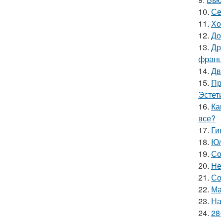
10.
Се
11.
Хо
12.
До
13.
Др
франц
14.
Дв
15.
Пр
Эстет
16.
Ка
все?
17.
Ги
18.
Юл
19.
Со
20.
Не
21.
Со
22.
Ма
23.
На
24.
28