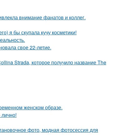
ивлекла внимание фанатов и коллег.
го) я бы скупала кучу косметики!
еальность.
новала свое 22-летие.
llina Strada, которое получило название The
ременном женском образе.
 лично!
тановочное фото, модная фотосессия для