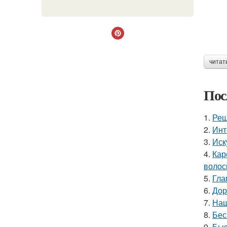
читат
Пос
1.
Реш
2.
Инт
3.
Иск
4.
Кар
волос
5.
Гла
6.
Дор
7.
Наш
8.
Бес
9.
Бью