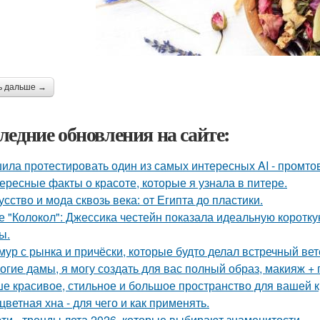
ь дальше →
ледние обновления на сайте:
ила протестировать один из самых интересных AI - промтов
ересные факты о красоте, которые я узнала в питере.
усство и мода сквозь века: от Египта до пластики.
е "Колокол": Джессика честейн показала идеальную коротку
ы.
мур с рынка и причёски, которые будто делал встречный ве
огие дамы, я могу создать для вас полный образ, макияж + 
е красивое, стильное и большое пространство для вашей к
цветная хна - для чего и как применять.
ти - тренды лета 2026, которые выбирают знаменитости.