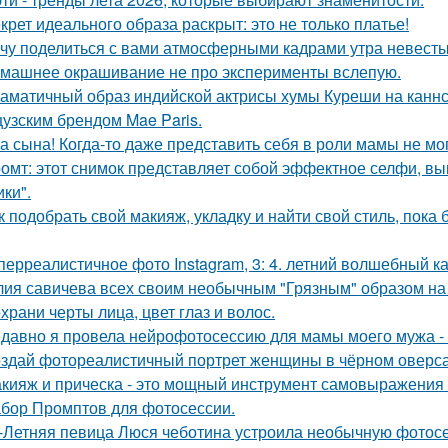
крет идеального образа раскрыт: это не только платье!
чу поделиться с вами атмосферными кадрами утра невесты
машнее окрашивание не про эксперименты вслепую.
аматичный образ индийской актрисы хумы Куреши на каннс
узским брендом Mae Paris.
а сына! Когда-то даже представить себя в роли мамы не мог
омт: этот снимок представляет собой эффектное селфи, вып
ики".
к подобрать свой макияж, укладку и найти свой стиль, пока 
перреалистичное фото Instagram, 3: 4. летний волшебный ка
ия савичева всех своим необычным "Грязным" образом на
храни черты лица, цвет глаз и волос.
давно я провела нейрофотосессию для мамы моего мужа - 
здай фотореалистичный портрет женщины в чёрном оверса
кияж и прическа - это мощный инструмент самовыражения и
бор Промптов для фотосессии.
-Летняя певица Люся чеботина устроила необычную фотос