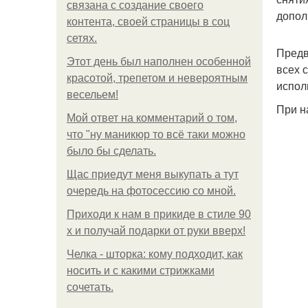
связана с создание своего
допол
контента, своей страницы в соц
сетях.
Предв
Этот день был наполнен особенной
всех 
красотой, трепетом и невероятным
испол
весельем!
При н
Мой ответ на комментарий о том,
что "ну маникюр то всё таки можно
было бы сделать.
Щас приедут меня выкупать а тут
очередь на фотосессию со мной.
Приходи к нам в прикиде в стиле 90
х и получай подарки от руки вверх!
Челка - шторка: кому подходит, как
носить и с какими стрижками
сочетать.