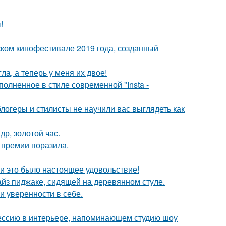
!
ком кинофестивале 2019 года, созданный
ла, а теперь у меня их двое!
олненное в стиле современной "Insta -
блогеры и стилисты не научили вас выглядеть как
др, золотой час.
 премии поразила.
и это было настоящее удовольствие!
йз пиджаке, сидящей на деревянном стуле.
 уверенности в себе.
ессию в интерьере, напоминающем студию шоу