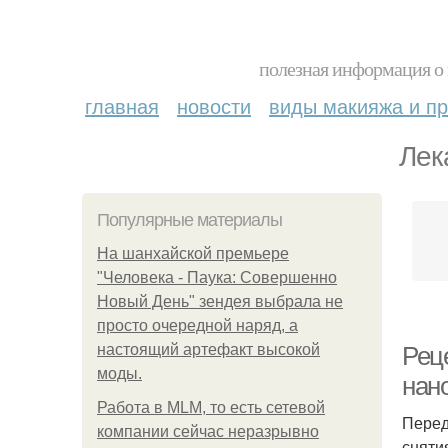
полезная информация о 
главная
новости
виды макияжа и пр
Лек
Популярные материалы
На шанхайской премьере
"Человека - Паука: Совершенно
Новый День" зендея выбрала не
просто очередной наряд, а
настоящий артефакт высокой
Рец
моды.
нан
Работа в MLM, то есть сетевой
Перед
компании сейчас неразрывно
сняти