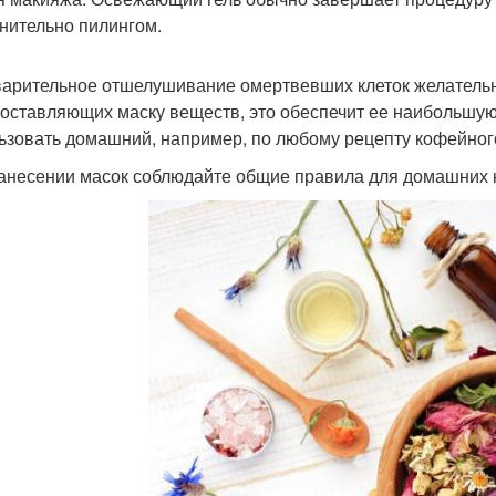
нительно пилингом.
арительное отшелушивание омертвевших клеток желательн
составляющих маску веществ, это обеспечит ее наибольшу
ьзовать домашний, например, по любому рецепту кофейног
анесении масок соблюдайте общие правила для домашних к