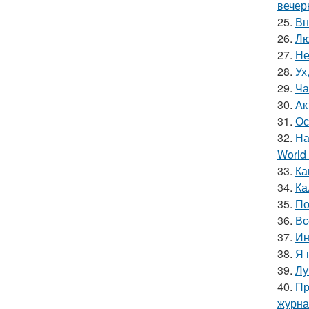
вечер
25.
Вн
26.
Лю
27.
Не
28.
Ух
29.
Ча
30.
Ак
31.
Ос
32.
На
World 
33.
Ка
34.
Ка
35.
По
36.
Вс
37.
Ин
38.
Я 
39.
Лу
40.
Пр
журна