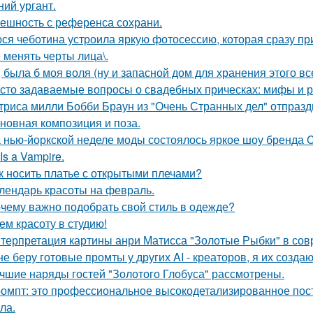
ний ургант.
ешность с референса сохрани.
ся чеботина устроила яркую фотосессию, которая сразу пр
 менять черты лица\.
, была б моя воля (ну и запасной дом для хранения этого все
сто задаваемые вопросы о свадебных прическах: мифы и р
триса милли Бобби Браун из "Очень Странных дел" отпразд
новная композиция и поза.
 нью-йоркской неделе моды состоялось яркое шоу бренда Co
Is a Vampire.
к носить платье с открытыми плечами?
лендарь красоты на февраль.
чему важно подобрать свой стиль в одежде?
ем красоту в студию!
терпретация картины анри Матисса "Золотые Рыбки" в сов
не беру готовые промты у других AI - креаторов, я их создаю
чшие наряды гостей "Золотого Глобуса" рассмотрены.
омпт: это профессиональное высокодетализированное пос
ла.