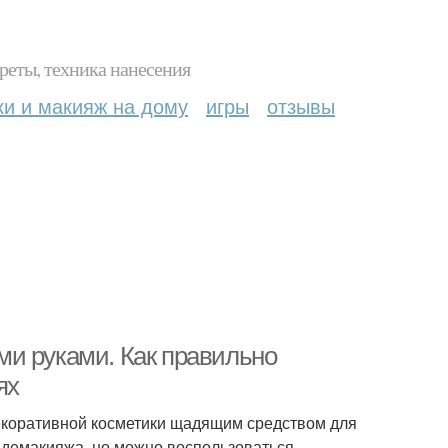
реты, техника нанесения
ки и макияж на дому
игры
отзывы
и руками. Как правильно
ях
декоративной косметики щадящим средством для
 демакияжа, но можно воспользоваться