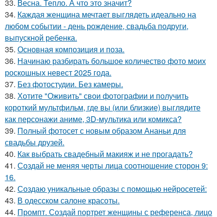
33.
Весна. Тепло. А что это значит?
34.
Каждая женщина мечтает выглядеть идеально на
любом событии - день рождение, свадьба подруги,
выпускной ребенка.
35.
Основная композиция и поза.
36.
Начинаю разбирать большое количество фото моих
роскошных невест 2025 года.
37.
Без фотостудии. Без камеры.
38.
Хотите "Оживить" свои фотографии и получить
короткий мультфильм, где вы (или близкие) выглядите
как персонажи аниме, 3D-мультика или комикса?
39.
Полный фотосет с новым образом Ананьи для
свадьбы друзей.
40.
Как выбрать свадебный макияж и не прогадать?
41.
Создай не меняя черты лица соотношение сторон 9:
16.
42.
Создаю уникальные образы с помощью нейросетей:
43.
В одесском салоне красоты.
44.
Промпт. Создай портрет женщины с референса, лицо