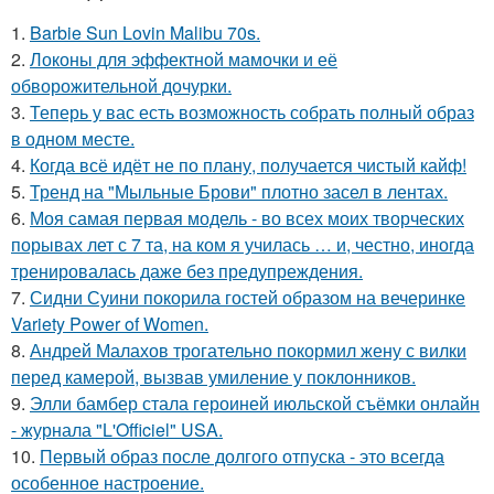
1.
Barbie Sun Lovin Malibu 70s.
2.
Локоны для эффектной мамочки и её
обворожительной дочурки.
3.
Теперь у вас есть возможность собрать полный образ
в одном месте.
4.
Когда всё идёт не по плану, получается чистый кайф!
5.
Тренд на "Мыльные Брови" плотно засел в лентах.
6.
Моя самая первая модель - во всех моих творческих
порывах лет с 7 та, на ком я училась … и, честно, иногда
тренировалась даже без предупреждения.
7.
Сидни Суини покорила гостей образом на вечеринке
Variety Power of Women.
8.
Андрей Малахов трогательно покормил жену с вилки
перед камерой, вызвав умиление у поклонников.
9.
Элли бамбер стала героиней июльской съёмки онлайн
- журнала "L'Officiel" USA.
10.
Первый образ после долгого отпуска - это всегда
особенное настроение.