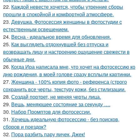
22.
Каждой невесте хочется, чтобы утренние сборы
прошли в спокойной и комфортной атмосфере.
23.
Девушка. Фотосессия женщины в фотостудии c
естественным освещением.
24.
Весна - идеальное время для обновления.
25.
Как выглядеть отдохнувшей без отпуска и
возвращать лицу и настроению ощущение свежести в
обычные дни.
26.
Когда Ира написала мне, что хочет на фотосессию ко
дню рождения, в моей голове сразу всплыли картинки.
27.
Женщина - 100% копия фото - референса (строго
сохранить все черты, текстуру кожи, без стилизации.
28.
Создай портрет, не меняя черты лица.
29.
Вещь, меняющее состояние за секунду ….
30.
Набор Промптов для фотосессии.
31.
Хочешь идеальную фотосессию - без поисков,
сборов и поездок?
32.
Пора разбить пару яичек, Джек!