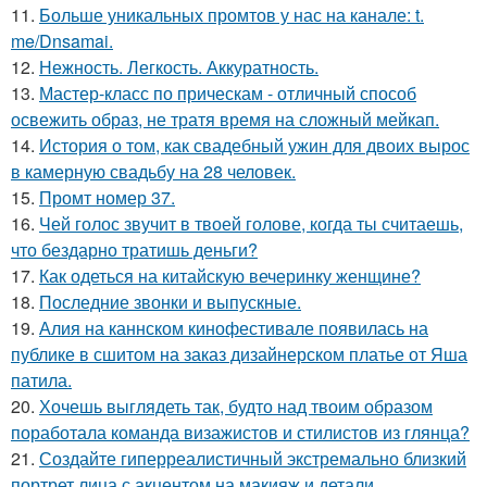
11.
Больше уникальных промтов у нас на канале: t.
me/Dnsamai.
12.
Нежность. Легкость. Аккуратность.
13.
Мастер-класс по прическам - отличный способ
освежить образ, не тратя время на сложный мейкап.
14.
История о том, как свадебный ужин для двоих вырос
в камерную свадьбу на 28 человек.
15.
Промт номер 37.
16.
Чей голос звучит в твоей голове, когда ты считаешь,
что бездарно тратишь деньги?
17.
Как одеться на китайскую вечеринку женщине?
18.
Последние звонки и выпускные.
19.
Алия на каннском кинофестивале появилась на
публике в сшитом на заказ дизайнерском платье от Яша
патила.
20.
Хочешь выглядеть так, будто над твоим образом
поработала команда визажистов и стилистов из глянца?
21.
Создайте гиперреалистичный экстремально близкий
портрет лица с акцентом на макияж и детали.