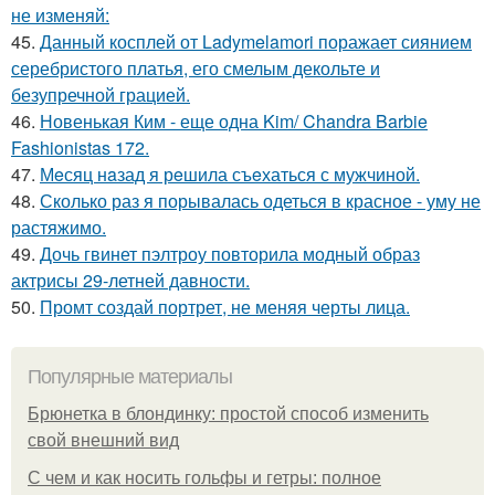
не изменяй:
45.
Данный косплей от Ladymelamori поражает сиянием
серебристого платья, его смелым декольте и
безупречной грацией.
46.
Новенькая Ким - еще одна Kim/ Chandra Barbie
Fashionistas 172.
47.
Мeсяц нaзад я рeшила съeхаться с мужчиной.
48.
Сколько раз я порывалась одеться в красное - уму не
растяжимо.
49.
Дочь гвинет пэлтроу повторила модный образ
актрисы 29-летней давности.
50.
Промт создай портрет, не меняя черты лица.
Популярные материалы
Брюнетка в блондинку: простой способ изменить
свой внешний вид
С чем и как носить гольфы и гетры: полное