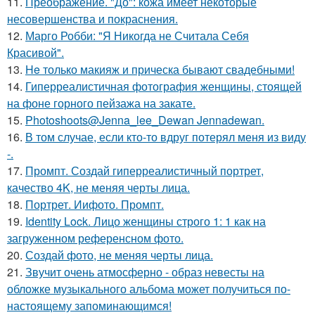
11.
Преображение. "До": кожа имеет некоторые
несовершенства и покраснения.
12.
Марго Робби: "Я Никогда не Считала Себя
Красивой".
13.
He только макияж и прическа бывают свадебными!
14.
Гиперреалистичная фотография женщины, стоящей
на фоне горного пейзажа на закате.
15.
Photoshoots@Jenna_lee_Dewan Jennadewan.
16.
В том случае, если кто-то вдруг потерял меня из виду
-.
17.
Промпт. Создай гиперреалистичный портрет,
качество 4K, не меняя черты лица.
18.
Портрет. Иифото. Промпт.
19.
Identity Lock. Лицо женщины строго 1: 1 как на
загруженном референсном фото.
20.
Создай фото, не меняя черты лица.
21.
Звучит очень атмосферно - образ невесты на
обложке музыкального альбома может получиться по-
настоящему запоминающимся!