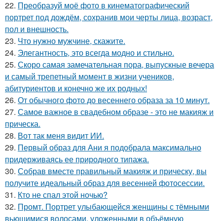
22.
Преобразуй моё фото в кинематографический
портрет под дождём, сохранив мои черты лица, возраст,
пол и внешность.
23.
Что нужно мужчине, скажите.
24.
Элегантность, это всегда модно и стильно.
25.
Скоро самая замечательная пора, выпускные вечера
и самый трепетный момент в жизни учеников,
абитуриентов и конечно же их родных!
26.
От обычного фото до весеннего образа за 10 минут.
27.
Самое важное в свадебном образе - это не макияж и
прическа.
28.
Вот так меня видит ИИ.
29.
Первый образ для Ани я подобрала максимально
придерживаясь ее природного типажа.
30.
Собрав вместе правильный макияж и прическу, вы
получите идеальный образ для весенней фотосессии.
31.
Кто не спал этой ночью?
32.
Промт. Портрет улыбающейся женщины с тёмными
вьющимися волосами, уложенными в объёмную