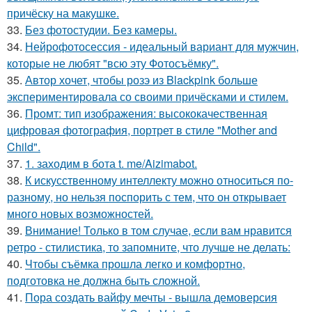
причёску на макушке.
33.
Без фотостудии. Без камеры.
34.
Нейрофотосессия - идеальный вариант для мужчин,
которые не любят "всю эту Фотосъёмку".
35.
Автор хочет, чтобы розэ из Blackpink больше
экспериментировала со своими причёсками и стилем.
36.
Промт: тип изображения: высококачественная
цифровая фотография, портрет в стиле "Mother and
Child".
37.
1. заходим в бота t. me/Aizimabot.
38.
К искусственному интеллекту можно относиться по-
разному, но нельзя поспорить с тем, что он открывает
много новых возможностей.
39.
Внимание! Только в том случае, если вам нравится
ретро - стилистика, то запомните, что лучше не делать:
40.
Чтобы съёмка прошла легко и комфортно,
подготовка не должна быть сложной.
41.
Пора создать вайфу мечты - вышла демоверсия