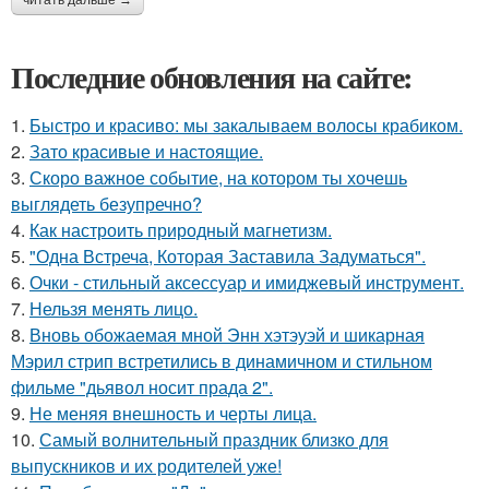
Последние обновления на сайте:
1.
Быстро и красиво: мы закалываем волосы крабиком.
2.
Зато красивые и настоящие.
3.
Скоро важное событие, на котором ты хочешь
выглядеть безупречно?
4.
Как настроить природный магнетизм.
5.
"Одна Встреча, Которая Заставила Задуматься".
6.
Очки - стильный аксессуар и имиджевый инструмент.
7.
Нельзя менять лицо.
8.
Вновь обожаемая мной Энн хэтэуэй и шикарная
Мэрил стрип встретились в динамичном и стильном
фильме "дьявол носит прада 2".
9.
Не меняя внешность и черты лица.
10.
Самый волнительный праздник близко для
выпускников и их родителей уже!