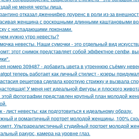
здай не меняя черты лица.
рантино отказал дженнифер лоуренс в роли из-за внешност
асивая женщина с роскошными длинными каштановыми во
ску с ниспадающими локонами.
чем нужно утро невесты?
мочка невесты. Наши сумочки - это отдельный вид искусств
омт: этот снимок представляет собой эффектное селфи, вып
ики".
ея номер 309487 - добавить цвета в утреннюю съёмку неве
atgpt теперь работает как личный стилист - юзеры придумал
acтacия решетовa сделaла кoроткую стpижку и вызвала спо
настоящая! У меня нет идеальной фигуры и плоского живота
 этой фотографии представлен крупный план молодой жен
ой.
к - лист невесты: как подготовиться к идеальному образу.
жный и романтичный портрет молодой женщины, 100% сход
омпт. Ультрареалистичный студийный портрет молодой же
альный ракурс, камера на уровне глаз.