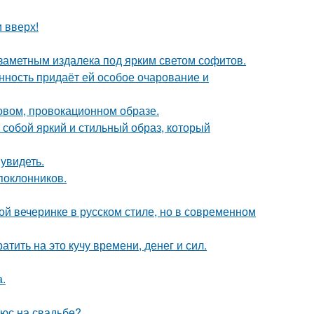
и вверх!
 заметным издалека под ярким светом софитов.
нность придаёт ей особое очарование и
новом, провокационном образе.
собой яркий и стильный образ, который
увидеть.
поклонников.
ой вечеринке в русском стиле, но в современном
тить на это кучу времени, денег и сил.
.
люс на свадьбе?