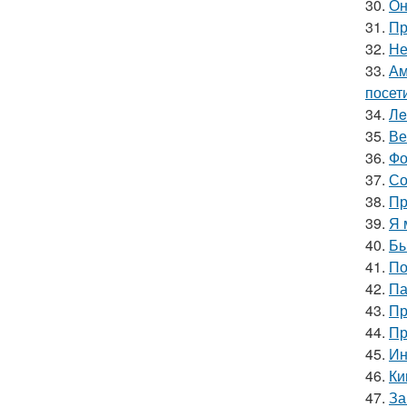
30.
Он
31.
Пр
32.
Не
33.
Ам
посет
34.
Лe
35.
Ве
36.
Фо
37.
Со
38.
Пр
39.
Я 
40.
Бы
41.
По
42.
Па
43.
Пр
44.
Пр
45.
Ин
46.
Ки
47.
За