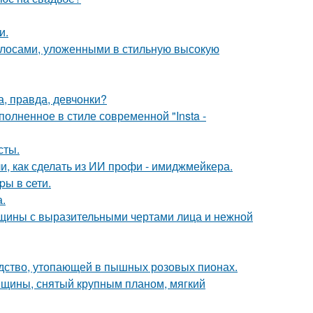
и.
лосами, уложенными в стильную высокую
а, правда, девчонки?
олненное в стиле современной "Insta -
сты.
и, как сделать из ИИ профи - имиджмейкера.
pы в cети.
.
щины с выразительными чертами лица и нежной
ство, утопающей в пышных розовых пионах.
нщины, снятый крупным планом, мягкий