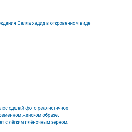
ождения Белла хадид в откровенном виде
лос сделай фото реалистичное.
ременном женском образе.
т с лёгким плёночным зерном.