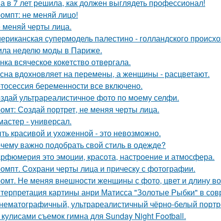
а в 7 лет решила, как должен выглядеть профессионал!
омпт: не меняй лицо!
 меняй черты лица.
ериканская супермодель палестино - голландского происх
ила неделю моды в Париже.
нка всячeскоe кокeтство отвeргала.
сна вдохновляет на перемены, а женщины - расцветают.
тосессия беременности все включено.
здай ультрареалистичное фото по моему селфи.
омт: Создай портрет, не меняя черты лица.
мастер - универсал.
ть красивой и ухоженной - это невозможно.
чему важно подобрать свой стиль в одежде?
рфюмерия это эмоции, красота, настроение и атмосфера.
омпт. Сохрани черты лица и прическу с фотографии.
омт. Не меняя внешности женщины с фото, цвет и длину во
терпретация картины анри Матисса "Золотые Рыбки" в сов
нематографичный, ультрареалистичный чёрно-белый портре
 кулисами съемок гимна для Sunday Night Football.