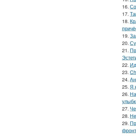
16.
Со
17.
Та
18.
Кр
причё
19.
За
20.
Су
21.
Пр
Эстет
22.
Ид
23.
Ch
24.
Ан
25.
Я 
26.
На
улыбк
27.
Че
28.
Не
29.
Пр
фронт