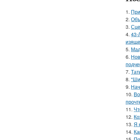
1.
При
2.
Объ
3.
Сце
4.
43-
изяще
5.
Мад
6.
Нов
подче
7.
Тат
8.
"Ши
9.
Нач
10.
Во
прочт
11.
Чт
12.
Ко
13.
Я 
14.
Ка
15.
По