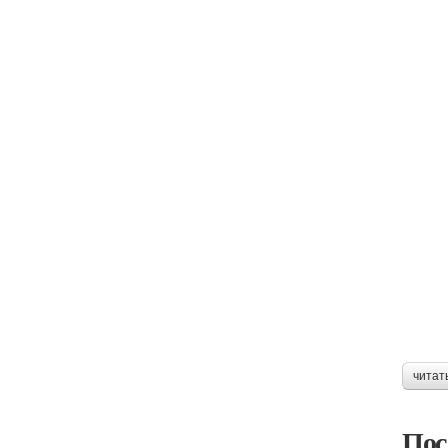
читат
Пос