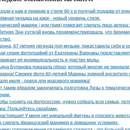
ходи к нам в прикиде в стиле 90 х и получай подарки от рук
ёмная укладка на каре - новый уровень стиля.
нический макияж ( или грим) помогает сделать лицо актера
Летняя Энн хэтэуэй вновь продемонстрировала, что береме
ство.
онна, 67-летняя легенда поп-музыки, представила себя в 
ая серия фотографий от Екатерины Варнавы представляет 
ркивает её индивидуальность и чувство моды.
ьяна Буланова показала образ, который многие не ожидали 
карна! Свежее фото 60-летней Марины зудиной восхитило 
ало июля - повод для красивого макияжа!
т таким образом закончилась подготовка Лизы к тематическ
ении.
обы сходить на фотосессию, нужно собрать всю семью, потра
жа. Пользуйтесь скрабами.
настоящая! У меня нет идеальной фигуры и плоского живота
к сделать французский маникюр в домашних условиях.
чему сопровождение свадебного стилиста - это большой п