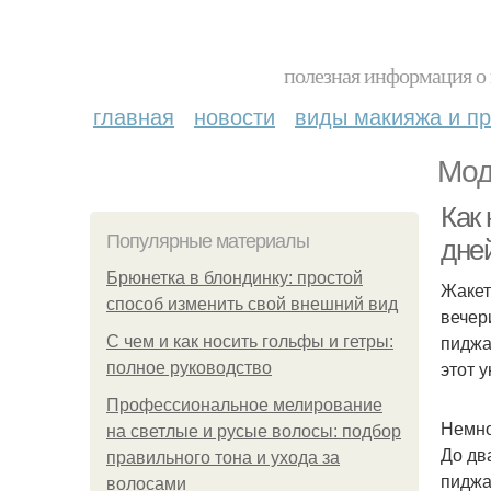
полезная информация о 
главная
новости
виды макияжа и пр
Мод
Как
Популярные материалы
дне
Брюнетка в блондинку: простой
Жакет
способ изменить свой внешний вид
вечер
пиджа
С чем и как носить гольфы и гетры:
этот 
полное руководство
Профессиональное мелирование
Немно
на светлые и русые волосы: подбор
До дв
правильного тона и ухода за
пиджа
волосами