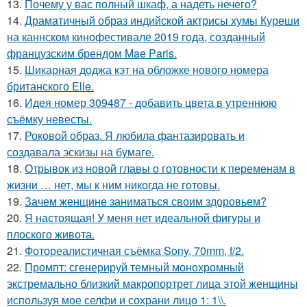
13.
Почему у вас полный шкаф, а надеть нечего?
14.
Драматичный образ индийской актрисы хумы Куреши
на каннском кинофестивале 2019 года, созданный
французским брендом Mae Paris.
15.
Шикарная доджа кэт на обложке нового номера
британского Elle.
16.
Идея номер 309487 - добавить цвета в утреннюю
съёмку невесты.
17.
Роковой образ. Я любила фантазировать и
создавала эскизы на бумаге.
18.
Отрывок из новой главы о готовности к переменам в
жизни … нет, мы к ним никогда не готовы.
19.
Зачем женщине заниматься своим здоровьем?
20.
Я настоящая! У меня нет идеальной фигуры и
плоского живота.
21.
Фотореалистичная съёмка Sony, 70mm, f/2.
22.
Промпт: сгенерируй темный монохромный
экстремально близкий макропортрет лица этой женщины
используя мое селфи и сохрани лицо 1: 1\\.