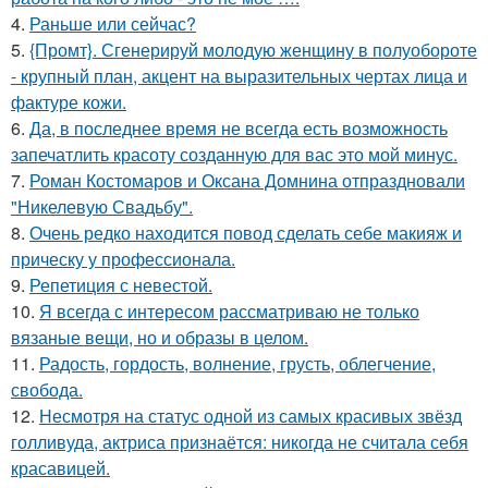
4.
Раньше или сейчас?
5.
{Промт}. Сгенерируй молодую женщину в полуобороте
- крупный план, акцент на выразительных чертах лица и
фактуре кожи.
6.
Да, в последнее время не всегда есть возможность
запечатлить красоту созданную для вас это мой минус.
7.
Роман Костомаров и Оксана Домнина отпраздновали
"Никелевую Свадьбу".
8.
Очень редко находится повод сделать себе макияж и
прическу у профессионала.
9.
Репетиция с невестой.
10.
Я всегда с интересом рассматриваю не только
вязаные вещи, но и образы в целом.
11.
Радость, гордость, волнение, грусть, облегчение,
свобода.
12.
Несмотря на статус одной из самых красивых звёзд
голливуда, актриса признаётся: никогда не считала себя
красавицей.