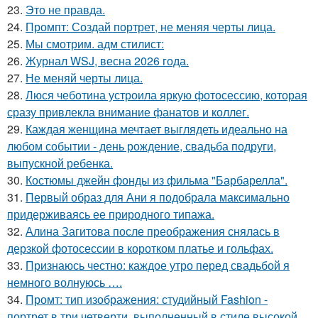
23.
Это не правда.
24.
Промпт: Создай портрет, не меняя черты лица.
25.
Мы смотрим. адм стилист:
26.
Журнал WSJ, весна 2026 года.
27.
Не меняй черты лица.
28.
Люся чеботина устроила яркую фотосессию, которая
сразу привлекла внимание фанатов и коллег.
29.
Каждая женщина мечтает выглядеть идеально на
любом событии - день рождение, свадьба подруги,
выпускной ребенка.
30.
Костюмы джейн фонды из фильма "Барбарелла".
31.
Первый образ для Ани я подобрала максимально
придерживаясь ее природного типажа.
32.
Алина Загитова после преображения снялась в
дерзкой фотосессии в коротком платье и гольфах.
33.
Признаюсь честно: каждое утро перед свадьбой я
немного волнуюсь ….
34.
Промт: тип изображения: студийный Fashion -
портрет в три четверти, выполненный в стиле высокой