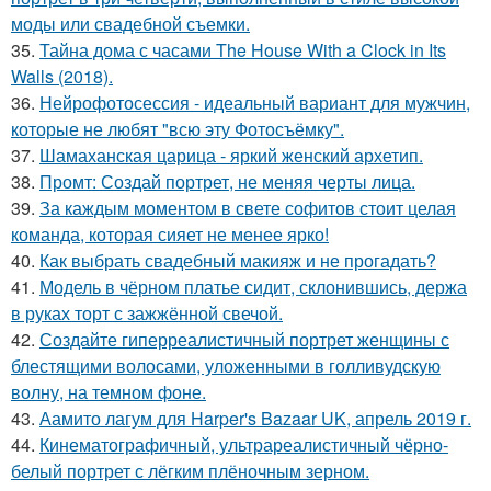
моды или свадебной съемки.
35.
Тайна дома с часами The House With a Clock in Its
Walls (2018).
36.
Нейрофотосессия - идеальный вариант для мужчин,
которые не любят "всю эту Фотосъёмку".
37.
Шамаханская царица - яркий женский архетип.
38.
Промт: Создай портрет, не меняя черты лица.
39.
За каждым моментом в свете софитов стоит целая
команда, которая сияет не менее ярко!
40.
Как выбрать свадебный макияж и не прогадать?
41.
Модель в чёрном платье сидит, склонившись, держа
в руках торт с зажжённой свечой.
42.
Создайте гиперреалистичный портрет женщины с
блестящими волосами, уложенными в голливудскую
волну, на темном фоне.
43.
Аамито лагум для Harper's Bazaar UK, апрель 2019 г.
44.
Кинематографичный, ультрареалистичный чёрно-
белый портрет с лёгким плёночным зерном.