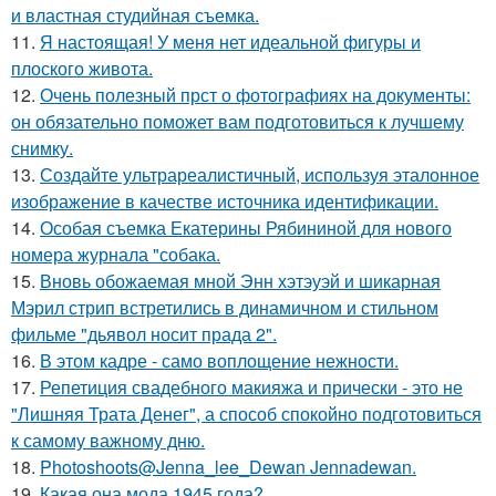
и властная студийная съемка.
11.
Я настоящая! У меня нет идеальной фигуры и
плоского живота.
12.
Очень полезный прст о фотографиях на документы:
он обязательно поможет вам подготовиться к лучшему
снимку.
13.
Создайте ультрареалистичный, используя эталонное
изображение в качестве источника идентификации.
14.
Особая съемка Екатерины Рябининой для нового
номера журнала "собака.
15.
Вновь обожаемая мной Энн хэтэуэй и шикарная
Мэрил стрип встретились в динамичном и стильном
фильме "дьявол носит прада 2".
16.
В этом кадре - само воплощение нежности.
17.
Репетиция свадебного макияжа и прически - это не
"Лишняя Трата Денег", а способ спокойно подготовиться
к самому важному дню.
18.
Photoshoots@Jenna_lee_Dewan Jennadewan.
19.
Какая она мода 1945 года?