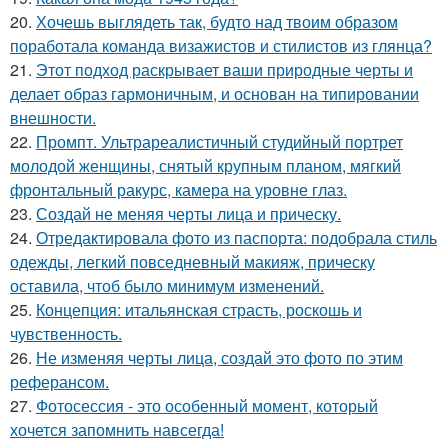
20.
Хочешь выглядеть так, будто над твоим образом
поработала команда визажистов и стилистов из глянца?
21.
Этот подход раскрывает ваши природные черты и
делает образ гармоничным, и основан на типировании
внешности.
22.
Промпт. Ультрареалистичный студийный портрет
молодой женщины, снятый крупным планом, мягкий
фронтальный ракурс, камера на уровне глаз.
23.
Создай не меняя черты лица и прическу.
24.
Отредактировала фото из паспорта: подобрала стиль
одежды, легкий повседневный макияж, прическу
оставила, чтоб было минимум изменений.
25.
Концепция: итальянская страсть, роскошь и
чувственность.
26.
Не изменяя черты лица, создай это фото по этим
реферансом.
27.
Фотосессия - это особенный момент, который
хочется запомнить навсегда!