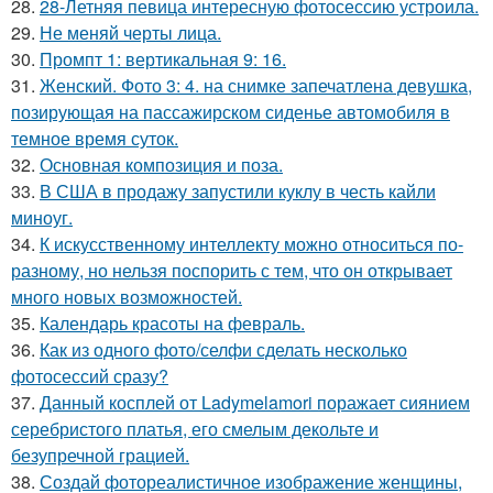
28.
28-Летняя певица интересную фотосессию устроила.
29.
Не меняй черты лица.
30.
Промпт 1: вертикальная 9: 16.
31.
Женский. Фото 3: 4. на снимке запечатлена девушка,
позирующая на пассажирском сиденье автомобиля в
темное время суток.
32.
Основная композиция и поза.
33.
В США в продажу запустили куклу в честь кайли
миноуг.
34.
К искусственному интеллекту можно относиться по-
разному, но нельзя поспорить с тем, что он открывает
много новых возможностей.
35.
Календарь красоты на февраль.
36.
Как из одного фото/селфи сделать несколько
фотосессий сразу?
37.
Данный косплей от Ladymelamori поражает сиянием
серебристого платья, его смелым декольте и
безупречной грацией.
38.
Создай фотореалистичное изображение женщины,