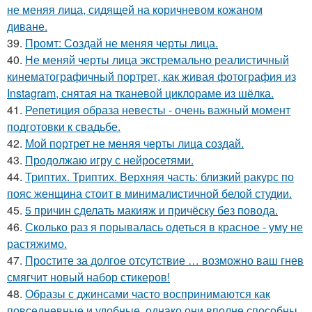
не меняя лица, сидящей на коричневом кожаном
диване.
39.
Промт: Создай не меняя черты лица.
40.
Не меняй черты лица экстремально реалистичный
кинематографичный портрет, как живая фотография из
Instagram, снятая на тканевой циклораме из шёлка.
41.
Репетиция образа невесты - очень важный момент
подготовки к свадьбе.
42.
Мой портрет не меняя черты лица создай.
43.
Продолжаю игру с нейросетями.
44.
Триптих. Триптих. Верхняя часть: близкий ракурс по
пояс женщина стоит в минималистичной белой студии.
45.
5 причин сделать макияж и причёску без повода.
46.
Сколько раз я порывалась одеться в красное - уму не
растяжимо.
47.
Простите за долгое отсутствие … возможно ваш гнев
смягчит новый набор стикеров!
48.
Образы с джинсами часто воспринимаются как
повседневные и удобные, однако они вполне способны