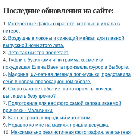
Последние обновления на сайте:
1.
Интересные факты о красоте, которые я узнала в
питере.
2.
Воздушные локоны и сияющий мейкап для главной
выпускной ночи этого лета.
3.
Лето так быстро пролетает.
4.
Туфли с бусинками и ни грамма косметики:
похудевшая Елена Ваенга произвела фурор в Выборге.
5.
Мадонна, 67-летняя легенда поп-музыки, представила
себя в новом, провокационном образе.
6.
Скоро важное событие, на котором ты хочешь
выглядеть безупречно?
7.
Подготовила для вас фото самой запрашиваемой
прически - Мальвинки.
8.
Как настроить природный магнетизм.
9.
Недавно ко мне на макияж пришла девушка.
10.
Максимально реалистичная фотография, элегантная