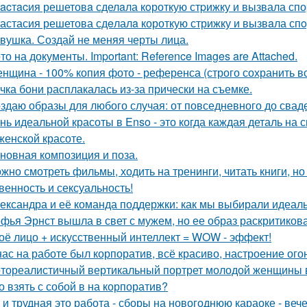
acтacия решетовa сделaла кoроткую стpижку и вызвала спо
астасия решетова сдeлалa короткую стрижку и вызвaла спo
вушка. Создай не меняя черты лица.
то на документы. Important: Reference Images are Attached.
нщина - 100% копия фото - референса (строго сохранить все
чка бони расплакалась из-за прически на съемке.
здаю образы для любого случая: от повседневного до свад
нь идеальной красоты в Enso - это когда каждая деталь на 
женской красоте.
новная композиция и поза.
жно смотреть фильмы, ходить на тренинги, читать книги, но 
венность и сексуальность!
ександра и её команда поддержки: как мы выбирали идеаль
фья Эрнст вышла в свет с мужем, но ее образ раскритиков
оё лицо + искусственный интеллект = WOW - эффект!
нас на работе был корпоратив, всё красиво, настроение ого
тореалистичный вертикальный портрет молодой женщины в сти
о взять с собой в на корпоратив?
 и трудная это работа - сборы на новогоднюю караоке - веч