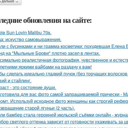
ь дальше →
ледние обновления на сайте:
bie Sun Lovin Malibu 70s.
а: искуство самовыражения.
ли с бусинками и ни грамма косметики: похудевшая Елена 
нд на "Мыльные Брови" плотно засел в лентах.
симально реалистичная фотография, чувственное и естест
 летними яркими вайбами на раздачу к вам!
бы сделать идеально гладкий пучок (без торчащих волосков
вий и стайлинг.
раст - это состояние души.
готовила для вас фото самой запрашиваемой прически - М
омт. Используй исходное фото женщины как строгий рефер
звращение старой лгуньи (2 часть).
ли бамбер стала героиней июльской съёмки онлайн - журнала
бор светлого оттенка зависит от готовности ухаживать за ц