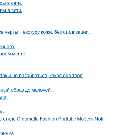
pы в cети.
ры в сети.
 черты, текстуру кожи, без стилизации.
ебного.
своём месте!
так и не разобраться, какая она твоя
ный образ до мелочей.
али.
нь.
ле Cinematic Fashion Portrait / Modern Noir.
еринку.