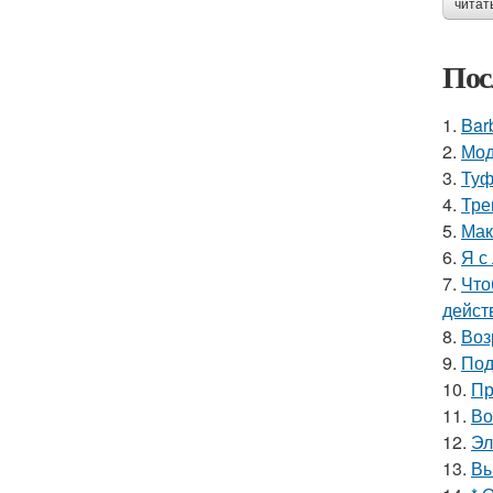
читат
Пос
1.
Bar
2.
Мод
3.
Туф
4.
Тре
5.
Мак
6.
Я с
7.
Что
дейст
8.
Воз
9.
Под
10.
Пр
11.
Во
12.
Эл
13.
Вы