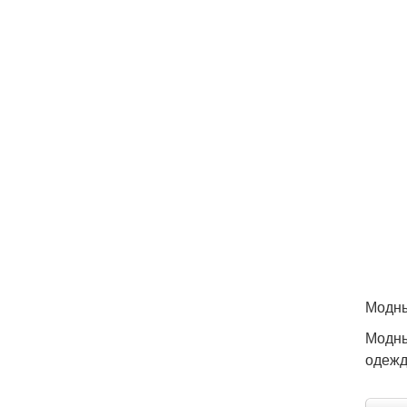
Модны
Модны
одежд