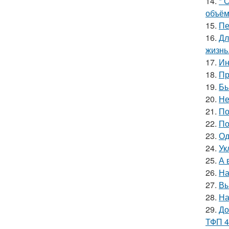
14.
* 
объём
15.
Пе
16.
Дл
жизнь
17.
Ин
18.
Пр
19.
Бь
20.
Не
21.
По
22.
По
23.
Од
24.
Ук
25.
А 
26.
На
27.
Вы
28.
На
29.
До
ТФП 4