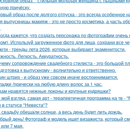
Основной образ: * стильная молодая женщина с пышными к
ную причёску.
рвый образ после долгого отпуска - это всегда особенное н
я выпускницы макияж - это не просто косметика, а часть об
.
огда кажется, что создать персонажа по фотографии очень 
омт. Используй загруженное фото для лица, сохрани все че
юти - тренды лета 2026, которые выбирают знаменитости.
жность. Легкость. Аккуратность.
чему сопровождение свадебного стилиста - это большой п
дготовка к выпускному - волнительно и ответственно.
ин штрих - и образ уже совсем иначе воспринимается.
ладки /прически на любую длину волос за 1 час.
вам нравятся нежные локоны и крупные кудряшки?
 мой взгляд, самая арт - терапевтичная программа на тв - 
 в статусе "Невеста"?
 свадьбу обещали солнце, а весь день будет лить дождь.
брый день! Фотограф и модель ищет визажиста, который с
 или 7 мая.