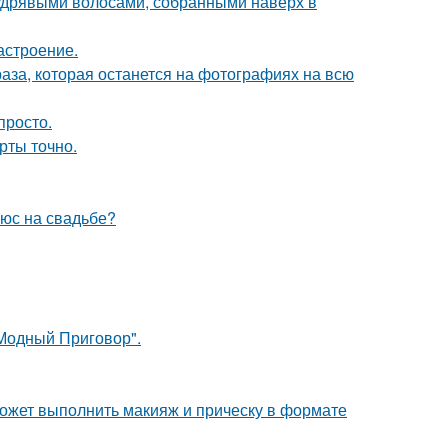
удрявыми волосами, собранными наверх в
астроение.
раза, которая останется на фотографиях на всю
просто.
рты точно.
люс на свадьбе?
"Модный Приговор".
может выполнить макияж и прическу в формате