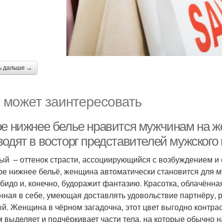
ь дальше →
 может заинтересовать
ое нижнее белье нравится мужчинам на ж
водят в восторг представителей мужского
ый – оттенок страсти, ассоциирующийся с возбуждением и
ое нижнее бельё, женщина автоматически становится для 
ибидо и, конечно, будоражит фантазию. Красотка, облачённа
нная в себе, умеющая доставлять удовольствие партнёру, 
й. Женщина в чёрном загадочна, этот цвет выгодно контрас
 выделяет и подчёркивает части тела, на которые обычно н