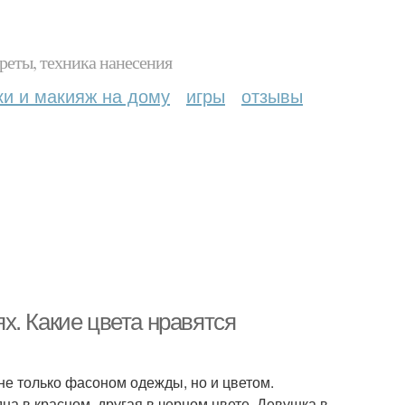
реты, техника нанесения
ки и макияж на дому
игры
отзывы
х. Какие цвета нравятся
е только фасоном одежды, но и цветом.
на в красном, другая в черном цвете. Девушка в