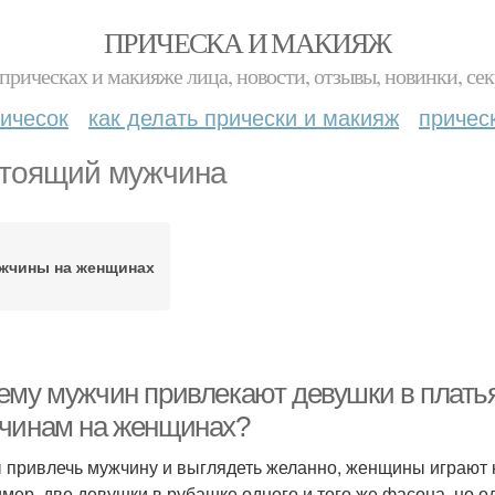
ПРИЧЕСКА И МАКИЯЖ
прическах и макияже лица, новости, отзывы, новинки, сек
ичесок
как делать прически и макияж
причес
тоящий мужчина
жчины на женщинах
ему мужчин привлекают девушки в платья
чинам на женщинах?
 привлечь мужчину и выглядеть желанно, женщины играют н
мер, две девушки в рубашке одного и того же фасона, но од