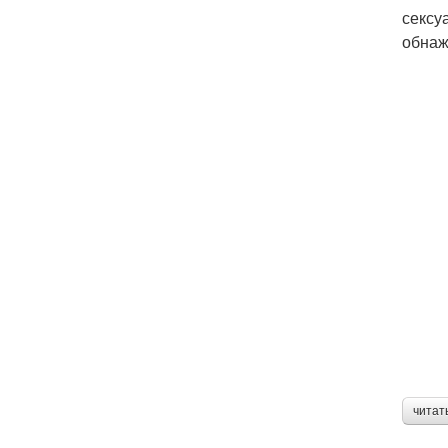
сексу
обнаж
читат