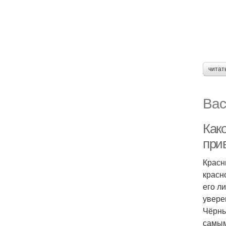
читат
Вас
Как
при
Красн
красн
его л
увере
Чёрны
самым