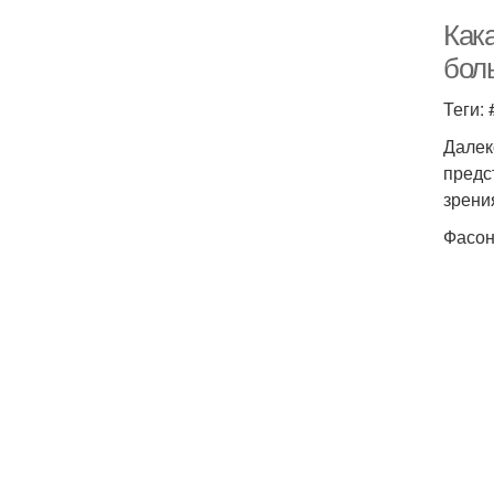
Как
бол
Теги:
Далек
предс
зрени
Фасон