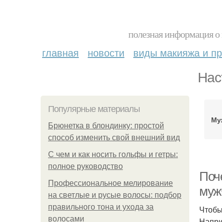
полезная информация о 
главная
новости
виды макияжа и пр
Нас
Популярные материалы
Му
Брюнетка в блондинку: простой
способ изменить свой внешний вид
С чем и как носить гольфы и гетры:
полное руководство
Поч
Профессиональное мелирование
муж
на светлые и русые волосы: подбор
правильного тона и ухода за
Чтобы
волосами
Напри