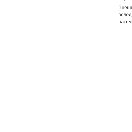
Внешн
вслед
рассм