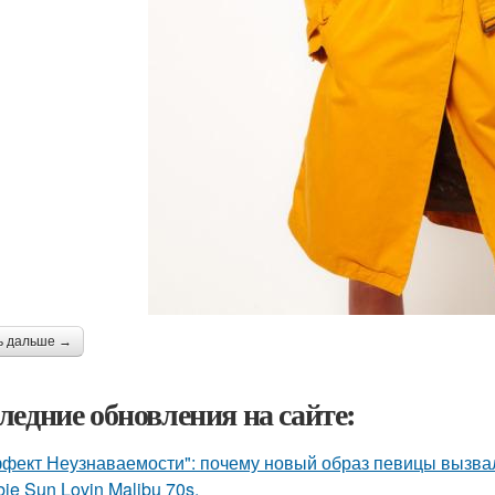
ь дальше →
ледние обновления на сайте:
фект Неузнаваемости": почему новый образ певицы вызва
bie Sun Lovin Malibu 70s.