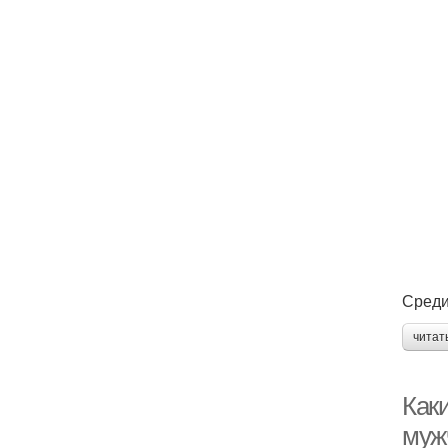
Среди
читат
Как
муж