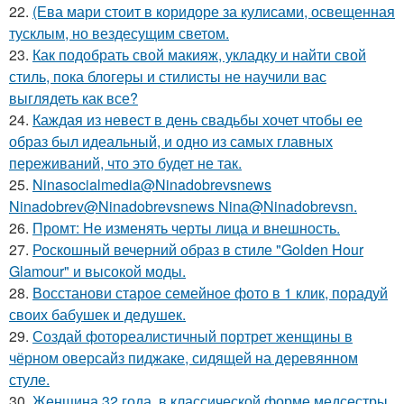
22.
(Ева мари стоит в коридоре за кулисами, освещенная
тусклым, но вездесущим светом.
23.
Как подобрать свой макияж, укладку и найти свой
стиль, пока блогеры и стилисты не научили вас
выглядеть как все?
24.
Каждая из невест в день свадьбы хочет чтобы ее
образ был идеальный, и одно из самых главных
переживаний, что это будет не так.
25.
Ninasocialmedia@Ninadobrevsnews
Ninadobrev@Ninadobrevsnews Nina@Ninadobrevsn.
26.
Промт: Не изменять черты лица и внешность.
27.
Роскошный вечерний образ в стиле "Golden Hour
Glamour" и высокой моды.
28.
Восстанови старое семейное фото в 1 клик, порадуй
своих бабушек и дедушек.
29.
Создай фотореалистичный портрет женщины в
чёрном оверсайз пиджаке, сидящей на деревянном
стуле.
30.
Женщина 32 года, в классической форме медсестры,