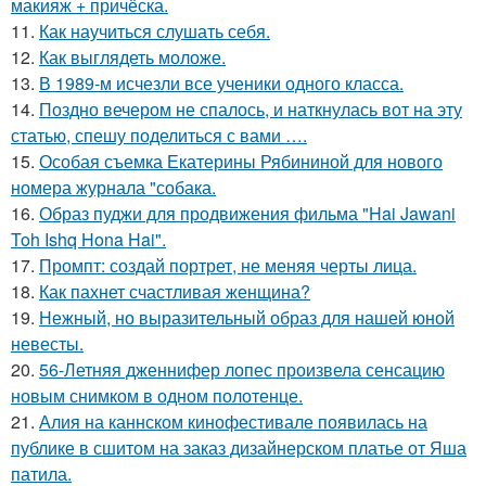
макияж + причёска.
11.
Как научиться слушать себя.
12.
Как выглядеть моложе.
13.
В 1989-м исчезли все ученики одного класса.
14.
Поздно вечером не спалось, и наткнулась вот на эту
статью, спешу поделиться с вами ….
15.
Особая съемка Екатерины Рябининой для нового
номера журнала "собака.
16.
Образ пуджи для продвижения фильма "Hai Jawani
Toh Ishq Hona Hai".
17.
Промпт: создай портрет, не меняя черты лица.
18.
Как пахнет счастливая женщина?
19.
Нежный, но выразительный образ для нашей юной
невесты.
20.
56-Летняя дженнифер лопес произвела сенсацию
новым снимком в одном полотенце.
21.
Алия на каннском кинофестивале появилась на
публике в сшитом на заказ дизайнерском платье от Яша
патила.