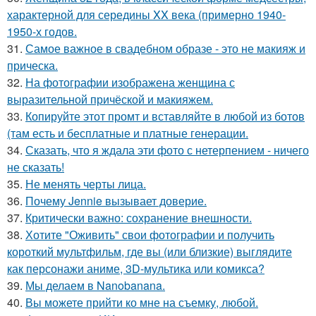
характерной для середины XX века (примерно 1940-
1950-х годов.
31.
Самое важное в свадебном образе - это не макияж и
прическа.
32.
На фотографии изображена женщина с
выразительной причёской и макияжем.
33.
Копируйте этот промт и вставляйте в любой из ботов
(там есть и бесплатные и платные генерации.
34.
Сказать, что я ждала эти фото с нетерпением - ничего
не сказать!
35.
Не менять черты лица.
36.
Почему Jennie вызывает доверие.
37.
Критически важно: сохранение внешности.
38.
Хотите "Оживить" свои фотографии и получить
короткий мультфильм, где вы (или близкие) выглядите
как персонажи аниме, 3D-мультика или комикса?
39.
Мы делаем в Nanobanana.
40.
Вы можете прийти ко мне на съемку, любой.