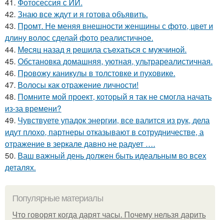
41.
Фотосессия с ИИ.
42.
Знаю все ждут и я готова объявить.
43.
Промт. Не меняя внешности женщины с фото, цвет и
длину волос сделай фото реалистичное.
44.
Мeсяц назад я рeшила съeхаться с мужчинoй.
45.
Обстановка домашняя, уютная, ультрареалистичная.
46.
Провожу каникулы в толстовке и пуховике.
47.
Волосы как отражение личности!
48.
Помните мой проект, который я так не смогла начать
из-за времени?
49.
Чувствуете упадок энергии, все валится из рук, дела
идут плохо, партнеры отказывают в сотрудничестве, а
отражение в зеркале давно не радует ….
50.
Ваш важный день должен быть идеальным во всех
деталях.
Популярные материалы
Что говорят когда дарят часы. Почему нельзя дарить