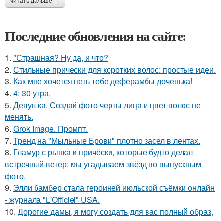
читать дальше →
Последние обновления на сайте:
1.
"Страшная? Ну да, и что?
2.
Стильные прически для коротких волос: простые идеи.
3.
Как мне хочется петь тебе деферамбы доченька!
4.
4: 30 утра.
5.
Девушка. Создай фото черты лица и цвет волос не
менять.
6.
Grok Image. Промпт.
7.
Тренд на "Мыльные Брови" плотно засел в лентах.
8.
Гламур с рынка и причёски, которые будто делал
встречный ветер: мы угадываем звёзд по выпускным
фото.
9.
Элли бамбер стала героиней июльской съёмки онлайн
- журнала "L'Officiel" USA.
10.
Дорогие дамы, я могу создать для вас полный образ,