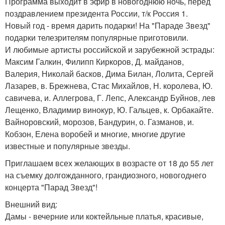
Программа выходит в эфир в новогоднюю ночь, перед
поздравлением президента России, т/к Россия 1.
Новый год - время дарить подарки! На "Параде Звезд"
подарки телезрителям популярные приготовили.
И любимые артисты российской и зарубежной эстрады:
Максим Галкин, Филипп Киркоров, Д. майданов,
Валерия, Николай басков, Дима Билан, Лолита, Сергей
Лазарев, в. Брежнева, Стас Михайлов, Н. королева, Ю.
савичева, и. Аллегрова, Г. Лепс, Александр Буйнов, лев
Лещенко, Владимир винокур, Ю. Гальцев, к. Орбакайте.
Вайноровский, морозов, Бандурин, о. Газманов, и.
Кобзон, Елена воробей и многие, многие другие
известные и популярные звезды.
Приглашаем всех желающих в возрасте от 18 до 55 лет
на съемку долгожданного, грандиозного, новогоднего
концерта "Парад Звезд"!
Внешний вид:
Дамы - вечерние или коктейльные платья, красивые,