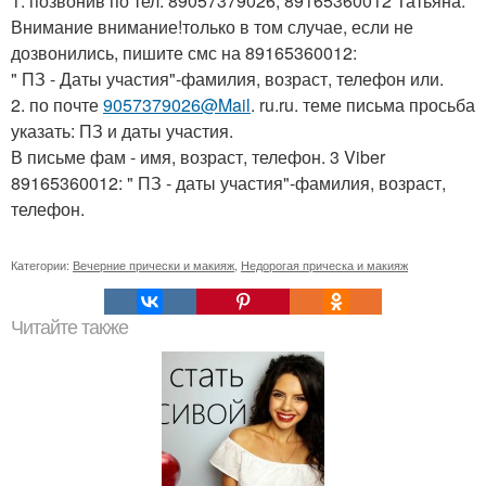
1. позвонив по тел: 89057379026, 89165360012 Татьяна.
Внимание внимание!только в том случае, если не
дозвонились, пишите смс на 89165360012:
" ПЗ - Даты участия"-фамилия, возраст, телефон или.
2. по почте
9057379026@Mail
. ru.ru. теме письма просьба
указать: ПЗ и даты участия.
В письме фам - имя, возраст, телефон. 3 Viber
89165360012: " ПЗ - даты участия"-фамилия, возраст,
телефон.
Категории:
Вечерние прически и макияж
,
Недорогая прическа и макияж
Читайте также