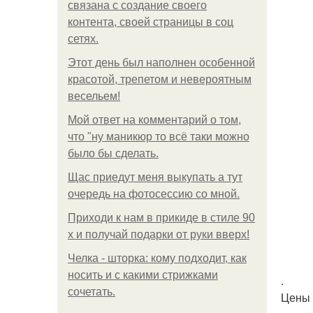
связана с создание своего
контента, своей страницы в соц
сетях.
Этот день был наполнен особенной
красотой, трепетом и невероятным
весельем!
Мой ответ на комментарий о том,
что "ну маникюр то всё таки можно
было бы сделать.
Щас приедут меня выкупать а тут
очередь на фотосессию со мной.
Приходи к нам в прикиде в стиле 90
х и получай подарки от руки вверх!
Челка - шторка: кому подходит, как
носить и с какими стрижками
.
сочетать.
Цены 