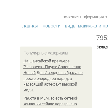
полезная информация о 
главная
новости
виды макияжа и пр
795
Уклад
Популярные материалы
На шанхайской премьере
"Человека - Паука: Совершенно
Новый День" зендея выбрала не
просто очередной наряд, а
настоящий артефакт высокой
моды.
Работа в MLM, то есть сетевой
компании сейчас неразрывно