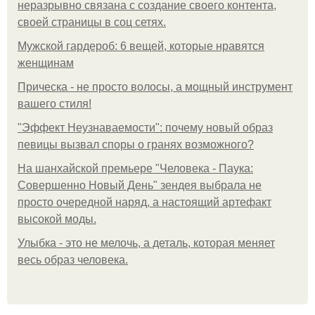
неразрывно связана с создание своего контента,
своей страницы в соц сетях.
Мужской гардероб: 6 вещей, которые нравятся
женщинам
Прическа - не просто волосы, а мощный инструмент
вашего стиля!
"Эффект Неузнаваемости": почему новый образ
певицы вызвал споры о гранях возможного?
На шанхайской премьере "Человека - Паука:
Совершенно Новый День" зендея выбрала не
просто очередной наряд, а настоящий артефакт
высокой моды.
Улыбка - это не мелочь, а деталь, которая меняет
весь образ человека.