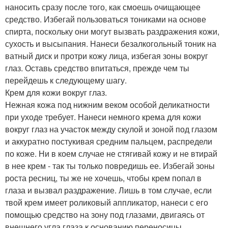
наносить сразу после того, как смоешь очищающее
средство. Избегай пользоваться тониками на основе
спирта, поскольку они могут вызвать раздражения кожи,
сухость и высыпания. Нанеси безалкогольный тоник на
ватный диск и протри кожу лица, избегая зоны вокруг
глаз. Оставь средство впитаться, прежде чем ты
перейдешь к следующему шагу.
Крем для кожи вокруг глаз.
Нежная кожа под нижним веком особой деликатности
при уходе требует. Нанеси немного крема для кожи
вокруг глаз на участок между скулой и зоной под глазом
и аккуратно постукивая средним пальцем, распредели
по коже. Ни в коем случае не стягивай кожу и не втирай
в нее крем - так ты только повредишь ее. Избегай зоны
роста ресниц, ты же не хочешь, чтобы крем попал в
глаза и вызвал раздражение. Лишь в том случае, если
твой крем имеет роликовый аппликатор, нанеси с его
помощью средство на зону под глазами, двигаясь от
внешнего угла глаза к основанию переносицы.