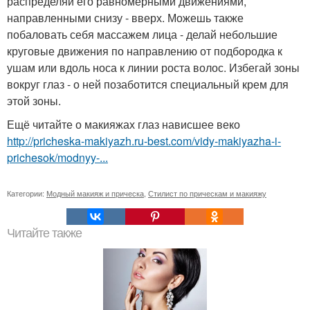
распределяй его равномерными движениями,
направленными снизу - вверх. Можешь также
побаловать себя массажем лица - делай небольшие
круговые движения по направлению от подбородка к
ушам или вдоль носа к линии роста волос. Избегай зоны
вокруг глаз - о ней позаботится специальный крем для
этой зоны.
Ещё читайте о макияжах глаз нависшее веко
http://pricheska-makiyazh.ru-best.com/vidy-makiyazha-i-
prichesok/modnyy-...
Категории:
Модный макияж и прическа
,
Стилист по прическам и макияжу
Читайте также