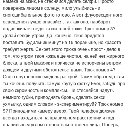
намека на мэйк, не стесняйся делать селфи. Просто
повернись лицом к солнцу, мило улыбнись - и
сногсшибательное фото готово. А вот флуоресцентного
освещения лучше опасайся, так как оно, наоборот,
подчеркивает недостатки твоей кожи. Трюк номер 3?
Делай селфи утром. Да, конечно, тебе придется
поставить будильник минут на 15 пораньше, но красота
требует жертв. Секрет этого трюка очень прост - дело в
том, что утром твоя кожа еще чистая, на ней нет жирного
блеска, а твой макияж и прическа не испорчены ветром,
дождем и другими обстоятельствами. Трюк номер 4?
Свою внутреннюю модель раскрой. Таким образом, если
ты хочешь получить самую крутую фотку Ever, забудь про
свою скромность и комплексы. Не стесняйся надуть
немного губки, приподнять бровь, сделать секси
ухмылку, одним словом - экспериментируй? Трюк номер
5? Приподними камеру вверх. Твой телефон должен
всегда находиться на правильном расстоянии и под
правильным углом относительно твоего лица. Поверь,