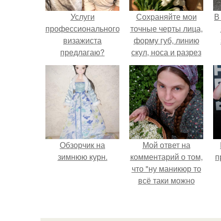
Услуги
Сохраняйте мои
В
профессионального
точные черты лица,
визажиста
форму губ, линию
предлагаю?
скул, носа и разрез
глаз.
Обзорчик на
Мой ответ на
зимнюю курн.
комментарий о том,
п
что "ну маникюр то
всё таки можно
было бы сделать.