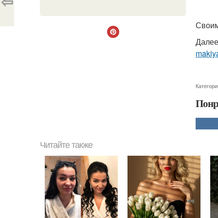
⇦
Своим
Далее
makiya
Категори
Понр
Читайте также