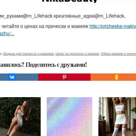
и_руками@m_Lifehack креативные_идеи@m_Lifehack.
 читайте о ценах на прически и макияж
http://pricheska-maki
zhu/...
и:
Модели для причесок и макияжа
,
Цены на прически и макияж
,
Образ макияж и приче
авилось? Поделитесь с друзьями!