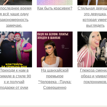
 последнее время
Как быть красивее?
Стильная девуш
я всё чаще одну
это девушка,
закономерность
которая умее
замечаю.
выглядеть
привлекательн
элегантно в лю
ситуации.
Приходи к нам в
На шанхайской
Глюкоза смени
рикиде в стиле 90
премьере
образ и удиви
х и получай
"Человека - Паука:
поклонников
подарки от руки
Совершенно
вверх!
Новый День"
зендея выбрала не
просто очередной