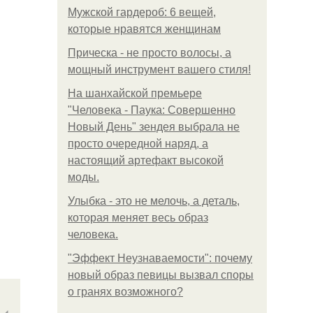
Мужской гардероб: 6 вещей,
которые нравятся женщинам
Прическа - не просто волосы, а
мощный инструмент вашего стиля!
На шанхайской премьере
"Человека - Паука: Совершенно
Новый День" зендея выбрала не
просто очередной наряд, а
настоящий артефакт высокой
моды.
Улыбка - это не мелочь, а деталь,
которая меняет весь образ
человека.
"Эффект Неузнаваемости": почему
новый образ певицы вызвал споры
о гранях возможного?