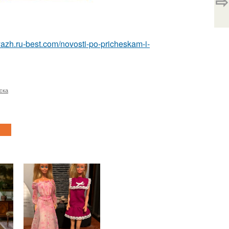
⇨
yazh.ru-best.com/novosti-po-pricheskam-i-
ска