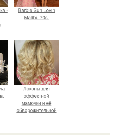
ка -
Barbie Sun Lovin
Malibu 70s.
т
о и
бои
ла
Локоны для
ла
эффектной
.
мамочки и её
обворожительной
дочурки.