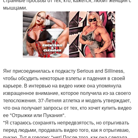
странные просьбы от тех, кто, кажется, любит женщин с
мышцами.
Янг присоединилась к подкасту Serious and Silliness,
чтобы обсудить некоторые взлеты и падения в своей
карьере. В интервью на видео ниже она упомянула
извращенное внимание, которое получила из-за своего
телосложения. 37-Летняя атлетка и модель утверждает,
что она получает запросы от тех, кто хочет купить видео
ее "Отрыжки или Пукания".
"Я стараюсь сохранять непредвзятость, но отрыгивать
перед людьми, продавать видео того, как я отрыгиваю,
пукаю. Тут я говорю: "нет! После того, как она сделала