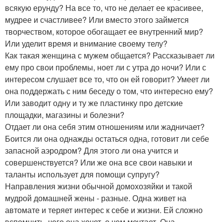
всякую ерунду? На все то, что не делает ее красивее,
мудрее и счастливее? Или вместо этого займется
творчеством, которое обогащает ее внутренний мир?
Или уделит время и внимание своему телу?
Как такая женщина с мужем общается? Рассказывает ли
ему про свои проблемы, ноет ли с утра до ночи? Или с
интересом слушает все то, что он ей говорит? Умеет ли
она поддержать с ним беседу о том, что интересно ему?
Или заводит одну и ту же пластинку про детские
площадки, магазины и болезни?
Отдает ли она себя этим отношениям или жадничает?
Боится ли она однажды остаться одна, готовит ли себе
запасной аэродром? Для этого ли она учится и
совершенствуется? Или же она все свои навыки и
таланты использует для помощи супругу?
Направления жизни обычной домохозяйки и такой
мудрой домашней жены - разные. Одна живет на
автомате и теряет интерес к себе и жизни. Ей сложно
вспомнить, чего она хочет, о чем мечтает. Она