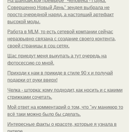
На шанхайской премьере "Человека - Паука:
Совершенно Новый День" зендея выбрала не
просто очередной наряд, а настоящий артефакт
высокой моды.
Работа в MLM, то есть сетевой компании сейчас
неразрывно связана с создание своего контента,
своей страницы в соц сетях.
Щас приедут меня выкупать а тут очередь на
фотосессию со мной.
Приходи к нам в прикиде в стиле 90 х и получай
подарки от руки вверх!
Челка - шторка: кому подходит, как носить и с какими
стрижками сочетать.
Мой ответ на комментарий о том, что "ну маникюр то
всё таки можно было бы сделать.
Интересные факты о красоте, которые я узнала в
питере.