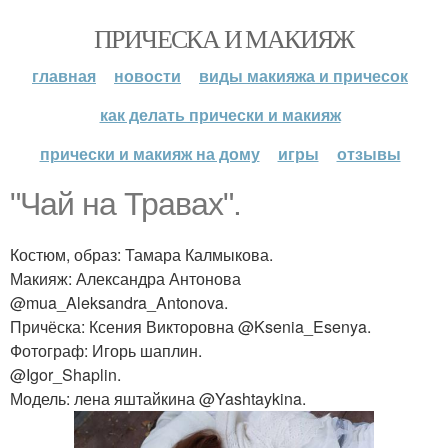
ПРИЧЕСКА И МАКИЯЖ
главная
новости
виды макияжа и причесок
как делать прически и макияж
прически и макияж на дому
игры
отзывы
"Чай на Травах".
Костюм, образ: Тамара Калмыкова.
Макияж: Александра Антонова
@mua_Aleksandra_Antonova.
Причёска: Ксения Викторовна @Ksenia_Esenya.
Фотограф: Игорь шаплин.
@Igor_Shaplin.
Модель: лена яштайкина @Yashtaykina.