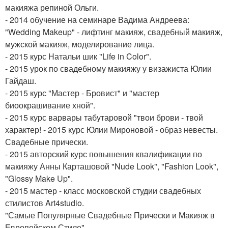
макияжа репиной Ольги.
- 2014 обучение на семинаре Вадима Андреева:
"Wedding Makeup" - лифтинг макияж, свадебный макияж,
мужской макияж, моделирование лица.
- 2015 курс Натальи шик "Life in Color".
- 2015 урок по свадебному макияжу у визажиста Юлии
Гайдаш.
- 2015 курс "Мастер - Бровист" и "мастер
биоокрашивание хной".
- 2015 курс варвары табутаровой "твои брови - твой
характер! - 2015 курс Юлии Мироновой - образ невесты.
Свадебные прически.
- 2015 авторский курс повышения квалификации по
макияжу Анны Карташовой "Nude Look", "Fashion Look",
"Glossy Make Up".
- 2015 мастер - класс московской студии свадебных
стилистов Art4studio.
"Самые Популярные Свадебные Прически и Макияж в
Европейском Стиле".