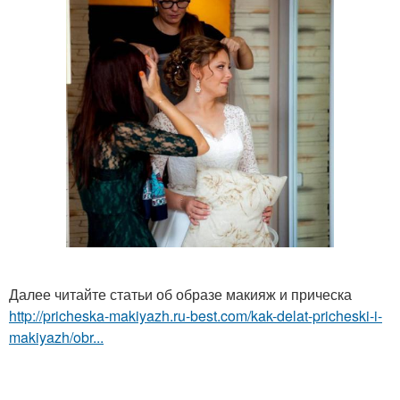
Далее читайте статьи об образе макияж и прическа
http://pricheska-makiyazh.ru-best.com/kak-delat-pricheski-i-
makiyazh/obr...