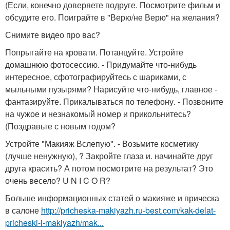
(Если, конечно доверяете подруге. Посмотрите фильм и
обсудите его. Поиграйте в "Верю/не Верю" на желания?
Снимите видео про вас?
Попрыгайте на кровати. Потанцуйте. Устройте
домашнюю фотосессию. - Придумайте что-нибудь
интересное, сфотографируйтесь с шариками, с
мыльными пузырями? Нарисуйте что-нибудь, главное -
фантазируйте. Прикалываться по телефону. - Позвоните
на чужое и незнакомый номер и прикольнитесь?
(Поздравьте с новым годом?
Устройте "Макияж Вслепую". - Возьмите косметику
(лучше ненужную), ? Закройте глаза и. начинайте друг
друга красить? А потом посмотрите на результат? Это
очень весело? U N I C O R?
Больше информационных статей о макияже и прическа
в салоне
http://pricheska-makiyazh.ru-best.com/kak-delat-
pricheski-i-makiyazh/mak...