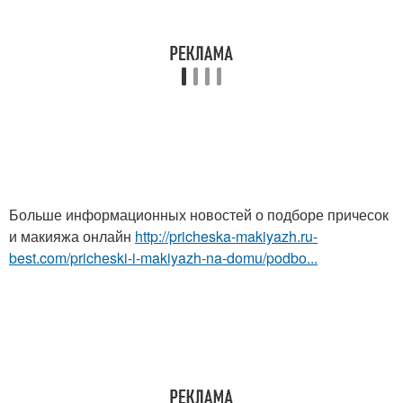
Больше информационных новостей о подборе причесок
и макияжа онлайн
http://pricheska-makiyazh.ru-
best.com/pricheski-i-makiyazh-na-domu/podbo...