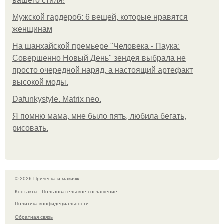
вашего стиля!
Мужской гардероб: 6 вещей, которые нравятся
женщинам
На шанхайской премьере "Человека - Паука:
Совершенно Новый День" зендея выбрала не
просто очередной наряд, а настоящий артефакт
высокой моды.
Dafunkystyle. Matrix neo.
Я помню мама, мне было пять, любила бегать,
рисовать.
© 2026 Прическа и макияж
Контакты
Пользовательское соглашение
Политика конфидециальности
Обратная связь