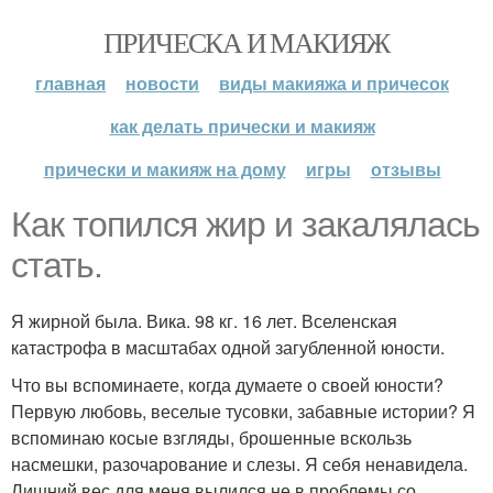
ПРИЧЕСКА И МАКИЯЖ
главная
новости
виды макияжа и причесок
как делать прически и макияж
прически и макияж на дому
игры
отзывы
Как топился жир и закалялась
стать.
Я жирной была. Вика. 98 кг. 16 лет. Вселенская
катастрофа в масштабах одной загубленной юности.
Что вы вспоминаете, когда думаете о своей юности?
Первую любовь, веселые тусовки, забавные истории? Я
вспоминаю косые взгляды, брошенные вскользь
насмешки, разочарование и слезы. Я себя ненавидела.
Лишний вес для меня вылился не в проблемы со