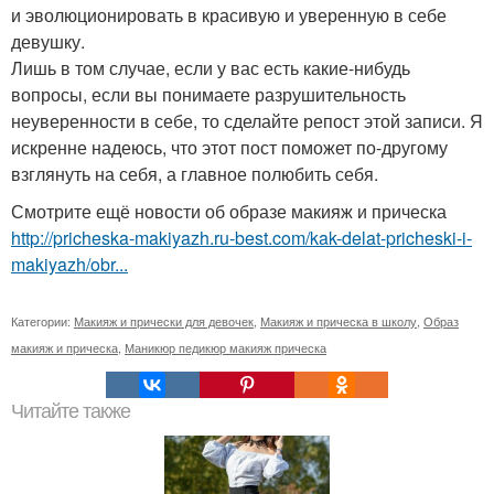
и эволюционировать в красивую и уверенную в себе
девушку.
Лишь в том случае, если у вас есть какие-нибудь
вопросы, если вы понимаете разрушительность
неуверенности в себе, то сделайте репост этой записи. Я
искренне надеюсь, что этот пост поможет по-другому
взглянуть на себя, а главное полюбить себя.
Смотрите ещё новости об образе макияж и прическа
http://pricheska-makiyazh.ru-best.com/kak-delat-pricheski-i-
makiyazh/obr...
Категории:
Макияж и прически для девочек
,
Макияж и прическа в школу
,
Образ
макияж и прическа
,
Маникюр педикюр макияж прическа
Читайте также