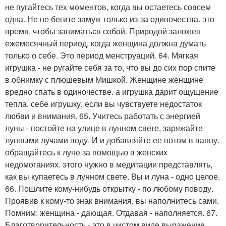
не пугайтесь тех моментов, когда вы остаетесь совсем
одна. Не не бегите замуж только из-за одиночества. это
время, чтобы заниматься собой. Природой заложен
ежемесячный период, когда женщина должна думать
только о себе. Это период менструаций. 64. Мягкая
игрушка - не ругайте себя за то, что вы до сих пор спите
в обнимку с плюшевым Мишкой. Женщине женщине
вредно спать в одиночестве. а игрушка дарит ощущение
тепла. себе игрушку, если вы чувствуете недостаток
любви и внимания. 65. Учитесь работать с энергией
луны - постойте на улице в лунном свете, заряжайте
лунными лучами воду. И и добавляйте ее потом в ванну.
обращайтесь к луне за помощью в женских
недомоганиях. этого нужно в медитации представлять,
как вы купаетесь в лунном свете. Вы и луна - одно целое.
66. Пошлите кому-нибудь открытку - по любому поводу.
Проявив к кому-то знак внимания, вы наполнитесь сами.
Помним: женщина - дающая. Отдавая - наполняется. 67.
Благотворительность - это в чистом виде выражение