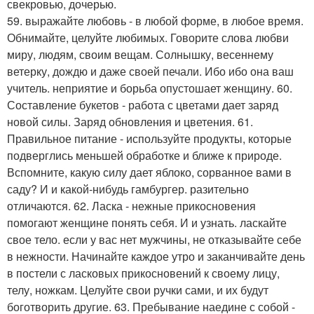
свекровью, дочерью.
59. выражайте любовь - в любой форме, в любое время.
Обнимайте, целуйте любимых. Говорите слова любви
миру, людям, своим вещам. Солнышку, весеннему
ветерку, дождю и даже своей печали. Ибо ибо она ваш
учитель. неприятие и борьба опустошает женщину. 60.
Составление букетов - работа с цветами дает заряд
новой силы. Заряд обновления и цветения. 61.
Правильное питание - используйте продукты, которые
подверглись меньшей обработке и ближе к природе.
Вспомните, какую силу дает яблоко, сорванное вами в
саду? И и какой-нибудь гамбургер. разительно
отличаются. 62. Ласка - нежные прикосновения
помогают женщине понять себя. И и узнать. ласкайте
свое тело. если у вас нет мужчины, не отказывайте себе
в нежности. Начинайте каждое утро и заканчивайте день
в постели с ласковых прикосновений к своему лицу,
телу, ножкам. Целуйте свои ручки сами, и их будут
боготворить другие. 63. Пребывание наедине с собой -