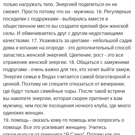
только нагружать тело. Энергией поделиться он не
сможет. Просто потому что он - мужчина. 16. Регулярные
посиделки с подружками - выбираясь вместе в
общественное место вы создаете крепкий фон женской
силы. И обмениваетесь друг с другом недостающими
качествами. 17. Ухаживать за цветами - небольшой садик
дома и копание на огороде - это дополнительный способ
запастись женской энергией. Цветение, рост - это все
отражение женской энергии. 18. Общаться с замужними
подругами - очень важно для тех, кто хочет выйти замуж.
Энергия семьи в Ведах считается самой благотворной и
ценной. Поэтому не спешите отказаться от вечеринки,
где будут только семейные пары. После такой встречи
вы накопите энергию, которая скорее притянет к вам
мужчину, чем после посещения ночного клуба, где много
одиноких женщин.
19. помощь - оказать кому-то помощь или попросить о
помощи. Все это усиливает женщину. Учитесь
отказываться от принципа "Я Сама". Потому как это