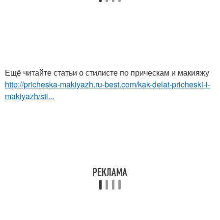
Ещё читайте статьи о стилисте по прическам и макияжу
http://pricheska-makiyazh.ru-best.com/kak-delat-pricheski-i-
makiyazh/sti...