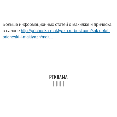
Больше информационных статей о макияже и прическа
в салоне
http://pricheska-makiyazh.ru-best.com/kak-delat-
pricheski-i-makiyazh/mak...