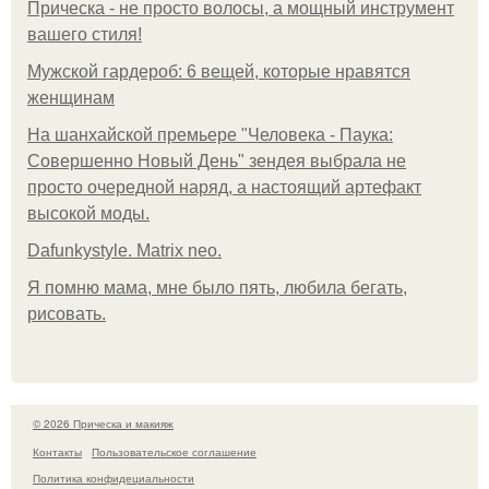
Прическа - не просто волосы, а мощный инструмент
вашего стиля!
Мужской гардероб: 6 вещей, которые нравятся
женщинам
На шанхайской премьере "Человека - Паука:
Совершенно Новый День" зендея выбрала не
просто очередной наряд, а настоящий артефакт
высокой моды.
Dafunkystyle. Matrix neo.
Я помню мама, мне было пять, любила бегать,
рисовать.
© 2026 Прическа и макияж
Контакты
Пользовательское соглашение
Политика конфидециальности