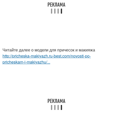
Читайте далее о модели для причесок и макияжа
http://pricheska-makiyazh.ru-best.com/novosti-po-
pricheskam-i-makiyazhu/...