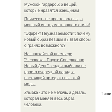
Мужской гардероб: 6 вещей,
которые нравятся женщинам
Прическа - не просто волосы, а
мощный инструмент вашего стиля!
"Эффект Неузнаваемости": почему
новый образ певицы вызвал споры
о гранях возможного?
На шанхайской премьере
"Человека - Паука: Совершенно
Новый День" зендея выбрала не
просто очередной наряд, а
настоящий артефакт высокой
моды.
.
Улыбка - это не мелочь, а деталь,
Пишит
которая меняет весь образ
человека.