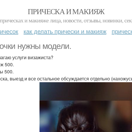
ПРИЧЕСКА И МАКИЯЖ
прическах и макияже лица, новости, отзывы, новинки, сек
ичесок
как делать прически и макияж
причес
очки нужны модели.
агаю услуги визажиста?
ж 500.
ы 500.
ска, выезд и все остальное обсуждается отдельно (нахожус