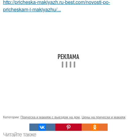
http://pricheska-makiyazh.ru-best.com/novosti-po-
pricheskam-i-makiyazhu/...
Категории:
Прическа и макияж с выездом на дом
,
Цены на прически и макияж
Читайте также