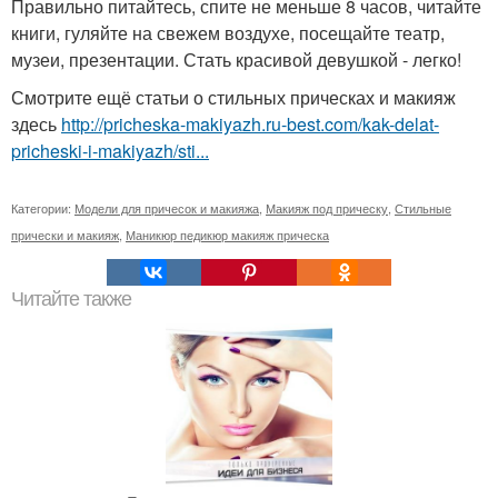
Правильно питайтесь, спите не меньше 8 часов, читайте
книги, гуляйте на свежем воздухе, посещайте театр,
музеи, презентации. Стать красивой девушкой - легко!
Смотрите ещё статьи о стильных прическах и макияж
здесь
http://pricheska-makiyazh.ru-best.com/kak-delat-
pricheski-i-makiyazh/sti...
Категории:
Модели для причесок и макияжа
,
Макияж под прическу
,
Стильные
прически и макияж
,
Маникюр педикюр макияж прическа
Читайте также