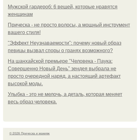
Мужской гардероб: 6 вещей, которые нравятся
женщинам
Прическа - не просто волосы, а мощный инструмент
вашего стиля!
"Эффект Неузнаваемости": почему новый образ
певицы вызвал споры о гранях возможного?
На шанхайской премьере "Человека - Паука:
Совершенно Новый День" зендея выбрала не
просто очередной наряд, а настоящий артефакт
высокой моды.
Улыбка - это не мелочь, а деталь, которая меняет
весь образ человека.
© 2026 Прическа и макияж