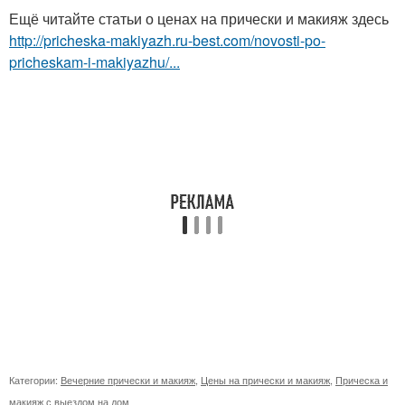
Ещё читайте статьи о ценах на прически и макияж здесь
http://pricheska-makiyazh.ru-best.com/novosti-po-
pricheskam-i-makiyazhu/...
Категории:
Вечерние прически и макияж
,
Цены на прически и макияж
,
Прическа и
макияж с выездом на дом