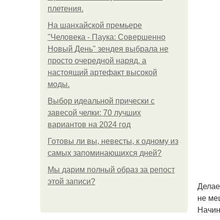
плетения.
На шанхайской премьере
"Человека - Паука: Совершенно
Новый День" зендея выбрала не
просто очередной наряд, а
настоящий артефакт высокой
моды.
Выбор идеальной прически с
завесой челки: 70 лучших
вариантов на 2024 год
Готовы ли вы, невесты, к одному из
самых запоминающихся дней?
Мы дарим полный образ за репост
этой записи?
Делае
не ме
Начин