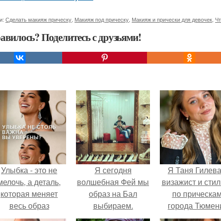
и:
Сделать макияж прическу
,
Макияж под прическу
,
Макияж и прически для девочек
,
Чт
авилось? Поделитесь с друзьями!
Улыбка - это не
Я сегодня
Я Таня Гилева
мелочь, а деталь,
волшебная Фей мы
визажист и стил
которая меняет
образ на Бал
по прическа
весь образ
выбираем.
города Тюмен
человека.