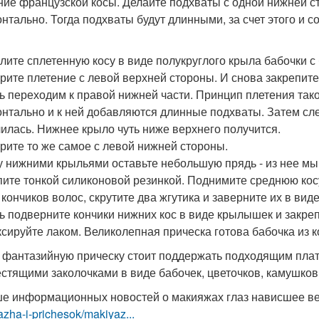
ние французской косы. Делайте подхваты с одной нижней ст
онтально. Тогда подхваты будут длинными, за счет этого и с
лите сплетенную косу в виде полукруглого крыла бабочки 
рите плетение с левой верхней стороны. И снова закрепит
ь переходим к правой нижней части. Принцип плетения тако
онтально и к ней добавляются длинные подхваты. Затем сле
лилась. Нижнее крыло чуть ниже верхнего получится.
рите то же самое с левой нижней стороны.
 нижними крыльями оставьте небольшую прядь - из нее мы 
пите тонкой силиконовой резинкой. Поднимите среднюю косу
 кончиков волос, скрутите два жгутика и заверните их в виде
ь подверните кончики нижних кос в виде крылышек и закре
сируйте лаком. Великолепная прическа готова бабочка из к
 фантазийную прическу стоит поддержать подходящим плат
естящими заколочками в виде бабочек, цветочков, камушков и
е информационных новостей о макияжах глаз нависшее в
zha-i-prichesok/makiyaz...