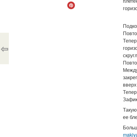
плете
гориз
Подко
Повто
Тепер
⇦
гориз
скруг
Повто
Между
закре
вверх
Тепер
Зафик
Такую
ее бл
Больш
makiya