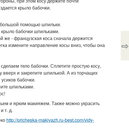
ороны, при этом косу держите почти
оздается крыло бабочки.
с большой помощью шпильки.
е крыло бабочки шпильками.
й же - французская коса сначала держится
⇨
гка измените направление косы вниз, чтобы она
сделаем тело бабочки. Сплетите простую косу,
 вверх и закрепите шпилькой. А из торчащих
 усиков бабочки.
пите шпильками.
ос!
ьем и ярким макияжем. Также можно украсить
 т. д.
еко
http://pricheska-makiyazh.ru-best.com/vidy-