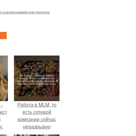
о сначала макияж или прическа
 -
Работа в MLM, то
ист
есть сетевой
м
компании сейчас
и.
неразрывно
связана с создание