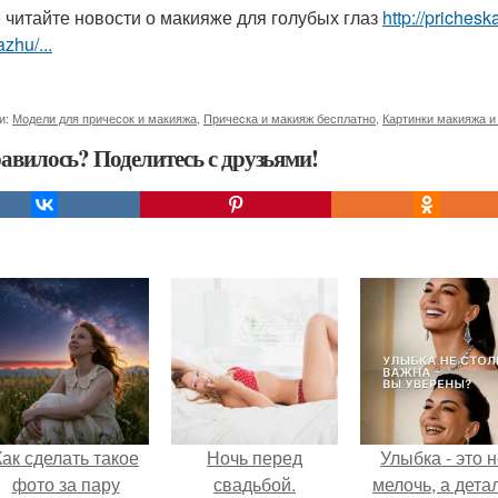
 читайте новости о макияже для голубых глаз
http://priches
zhu/...
и:
Модели для причесок и макияжа
,
Прическа и макияж бесплатно
,
Картинки макияжа и
авилось? Поделитесь с друзьями!
Как сделать такое
Ночь перед
Улыбка - это 
фото за пару
свадьбой.
мелочь, а детал