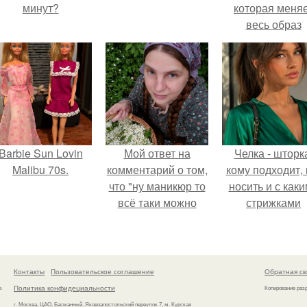
минут?
которая меня
весь образ
человека.
Barbie Sun Lovin
Мой ответ на
Челка - шторк
Malibu 70s.
комментарий о том,
кому подходит, 
что "ну маникюр то
носить и с как
всё таки можно
стрижками
было бы сделать.
сочетать.
Контакты
Пользовательское соглашение
Обратная св
Политика конфидециальности
а
Копирование раз
г. Москва, ЦАО, Басманный, Яковоапостольский переулок 7, м. Курская