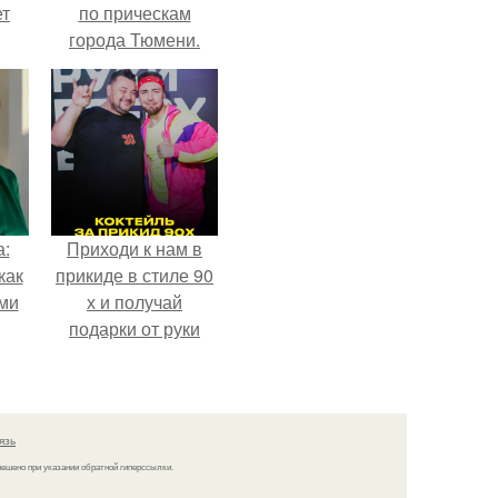
ет
по прическам
города Тюмени.
а:
Приходи к нам в
как
прикиде в стиле 90
ими
х и получай
подарки от руки
вверх!
язь
решено при указании обратной гиперссылки.