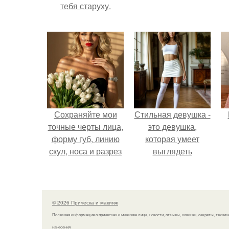
тебя старуху.
Сохраняйте мои
Стильная девушка -
точные черты лица,
это девушка,
форму губ, линию
которая умеет
скул, носа и разрез
выглядеть
глаз.
привлекательно и
элегантно в любои
ситуации.
© 2026 Прическа и макияж
Полезная информация о прическах и макияже лица, новости, отзывы, новинки, секреты, техник
нанесения