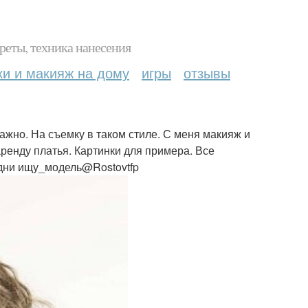
реты, техника нанесения
ки и макияж на дому
игры
отзывы
важно. На съемку в таком стиле. С меня макияж и
аренду платья. Картинки для примера. Все
удни ищу_модель@Rostovtfp