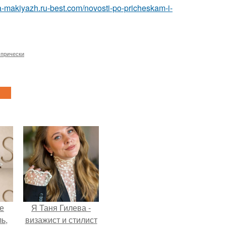
ka-makiyazh.ru-best.com/novosti-po-pricheskam-i-
 прически
не
Я Таня Гилева -
ь,
визажист и стилист