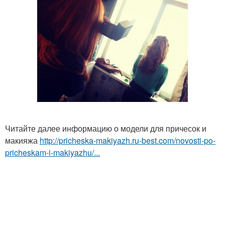
Читайте далее информацию о модели для причесок и
макияжа
http://pricheska-makiyazh.ru-best.com/novosti-po-
pricheskam-i-makiyazhu/...