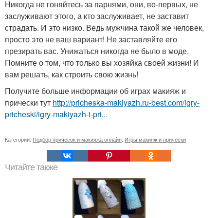
Никогда не гоняйтесь за парнями, они, во-первых, не
заслуживают этого, а кто заслуживает, не заставит
страдать. И это низко. Ведь мужчина такой же человек,
просто это не ваш вариант! Не заставляйте его
презирать вас. Унижаться никогда не было в моде.
Помните о том, что только вы хозяйка своей жизни! И
вам решать, как строить свою жизнь!
Получите больше информации об играх макияж и
прически тут
http://pricheska-makiyazh.ru-best.com/igry-
pricheski/igry-makiyazh-i-pri...
Категории:
Подбор причесок и макияжа онлайн
,
Игры макияж и прически
Читайте также