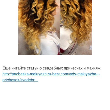
Ещё читайте статьи о свадебных прическах и макияж
http://pricheska-makiyazh.ru-best.com/vidy-makiyazha-i-
prichesok/svadebn...