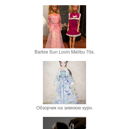
Barbie Sun Lovin Malibu 70s.
Обзорчик на зимнюю курн.