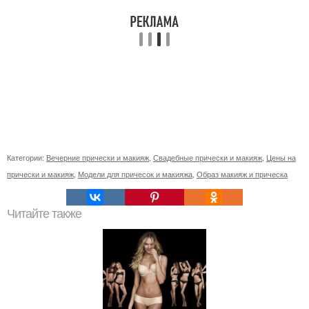
Категории:
Вечерние прически и макияж
,
Свадебные прически и макияж
,
Цены на
прически и макияж
,
Модели для причесок и макияжа
,
Образ макияж и прическа
Читайте также