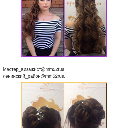
Мастер_визажист@mm52rus
ленинский_район@mm52rus.