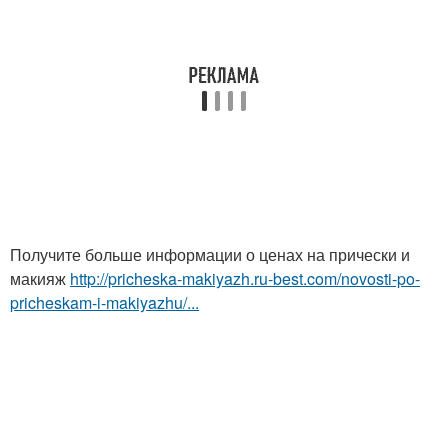
Получите больше информации о ценах на прически и
макияж
http://pricheska-makiyazh.ru-best.com/novosti-po-
pricheskam-i-makiyazhu/...