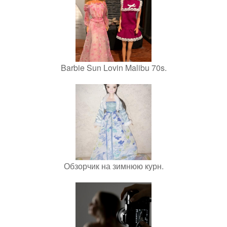
Barbie Sun Lovin Malibu 70s.
Обзорчик на зимнюю курн.