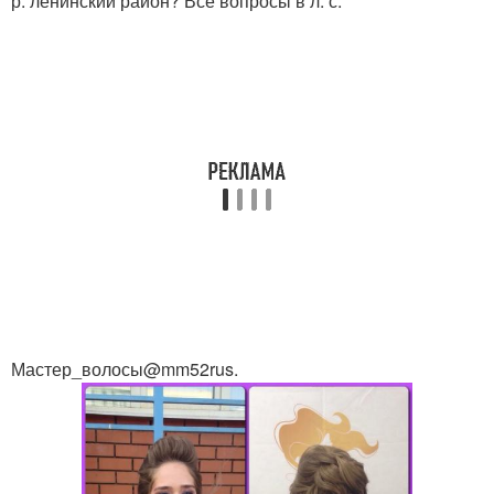
р. ленинский район? Все вопросы в л. с.
Мастер_волосы@mm52rus.