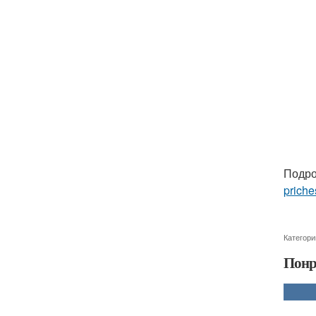
Подро
priche
Категори
Понр