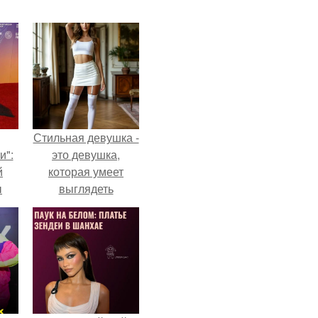
Стильная девушка -
и":
это девушка,
й
которая умеет
ы
выглядеть
 о
привлекательно и
элегантно в любои
ситуации.