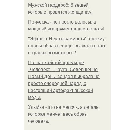
Мужской гардероб: 6 вещей,
которые нравятся женщинам
Прическа - не просто волосы, а
мощный инструмент вашего стиля!
"Эффект Неузнаваемости": почему
новый образ певицы вызвал споры
.
о гранях возможного?
На шанхайской премьере
"Человека - Паука: Совершенно
Новый День" зендея выбрала не
просто очередной наряд, а
настоящий артефакт высокой
моды.
Улыбка - это не мелочь, а деталь,
которая меняет весь образ
человека.