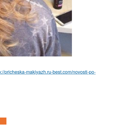
p://pricheska-makiyazh.ru-best.com/novosti-po-