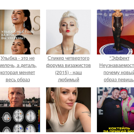
Улыбка - это не
Спикер четвертого
"Эффект
мелочь, а деталь,
форума визажистов
Неузнаваемост
которая меняет
(2015) - наш
почему новы
весь образ
любимый
образ певиц
человека.
постоянный
вызвал споры
партнер Татьяна
гранях
Лосева.
возможного?