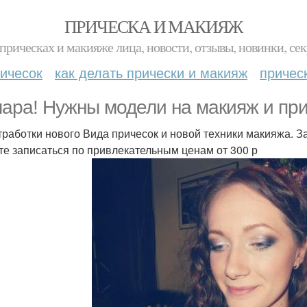
ПРИЧЕСКА И МАКИЯЖ
прическах и макияже лица, новости, отзывы, новинки, сек
ичесок
как делать прически и макияж
причес
ара! Нужны модели на макияж и при
тработки нового Вида причесок и новой техники макияжа. За
те записаться по привлекательным ценам от 300 р