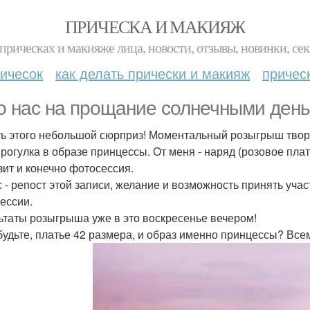
ПРИЧЕСКА И МАКИЯЖ
прическах и макияже лица, новости, отзывы, новинки, сек
ичесок
как делать прически и макияж
причес
о нас на прощание солнечными ден
ть этого небольшой сюрприз! Моментальный розыгрыш твор
рогулка в образе принцессы. От меня - наряд (розовое плат
зит и конечно фотосессия.
с - репост этой записи, желание и возможность принять учас
ессии.
ьтаты розыгрыша уже в это воскресенье вечером!
будьте, платье 42 размера, и образ именно принцессы? Всем