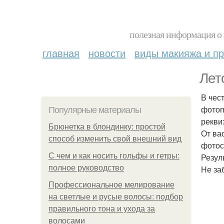
полезная информация о 
главная
новости
виды макияжа и пр
Лет
В чес
фотоп
Популярные материалы
рекви
Брюнетка в блондинку: простой
От ва
способ изменить свой внешний вид
фотос
С чем и как носить гольфы и гетры:
Резул
полное руководство
Не за
Профессиональное мелирование
на светлые и русые волосы: подбор
правильного тона и ухода за
волосами