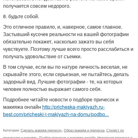
получается совсем недорого.
8. будьте собой.
Это отличное правило, и, наверное, самое главное.
Застывший кусочек реальности на вашей фотографии
обязательно покажет, насколько зажато вы себя
чувствуете. Поэтому лучше всего просто расслабиться и
получать удовольствие от съемки.
В том случае, если вы по натуре личность веселая, не
скрывайте этого, если серьезная, не пытайтесь делать
задорный вид. Лучшие фотографии - те, на которых
человек полностью выражает самого себя.
Подробнее читайте новости о подборе причесок и
макияжа онлайн
http://pricheska-makiyazh.ru-
best.com/pricheski-i-makiyazh-na-domu/podbo...
Категории:
Сделать макияж прическу
,
Образ макияж и прическа
,
Стилист по
прическам и макияжу
,
Подбор причесок и макияжа онлайн
,
Недорогая прическа и