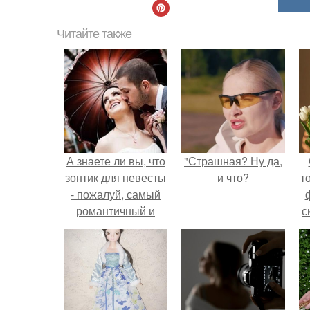
Читайте также
А знаете ли вы, что
"Страшная? Ну да,
зонтик для невесты
и что?
т
- пожалуй, самый
романтичный и
с
роскошный
свадебный
аксессуар?