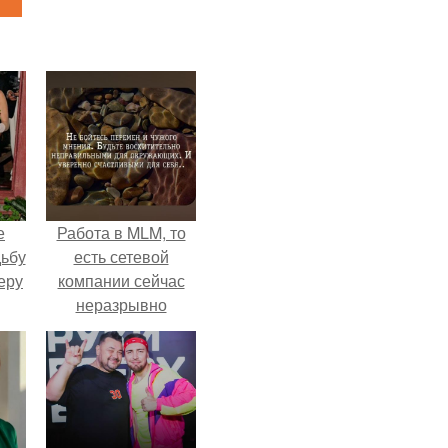
е
Работа в MLM, то
дьбу
есть сетевой
еру
компании сейчас
неразрывно
связана с создание
своего контента,
своей страницы в
соц сетях.