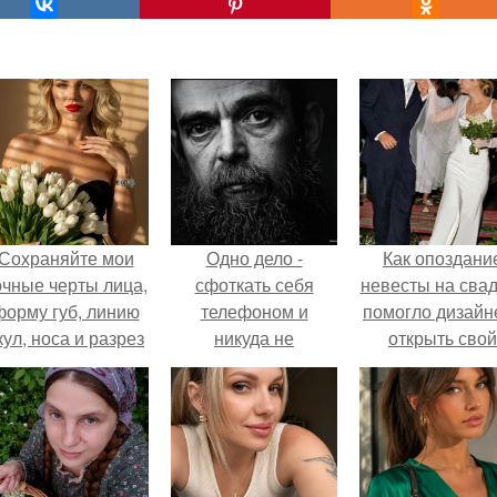
Сохраняйте мои
Одно дело -
Как опоздани
очные черты лица,
сфоткать себя
невесты на сва
форму губ, линию
телефоном и
помогло дизайн
кул, носа и разрез
никуда не
открыть свой
глаз.
выкладывать без
бренд.
серьезной
обработки.