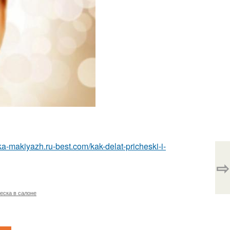
ska-makiyazh.ru-best.com/kak-delat-pricheski-i-
⇨
еска в салоне