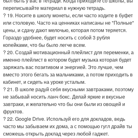
был быть у вас в тетради. Когда приходите со школы, вы
переписывайте материал в нужную тетрадь.
? 19. Носите в школу монеты, если часто ходите в буфет
или столовую. Часто на ценниках написаны не "Полные"
цены, и сдачу дают мелочью, которая потом теряется.
Гораздо удобнее, будет носить с собой 3 рубля
копейками, что бы было легче всем.
? 20. Создай мотивационный плейлист для переменки, а
именно плейлист в котором будет музыка которая будет
заряжать вас позитивом и энергией. Это лучше, чем
вместо этого бегать за мальчиками, а потом приходить в
кабинет, и сидеть на уроке усталым.
? 21. В школе радуй себя вкусными завтраками, поэтому
не забывай носить ланч бокс. Делай яркие и вкусные
завтраки, и желательно что бы они были из овощей и
фруктов.
? 22. Google Drive. Используй его для докладов, ведь
часто мы забываем их дома, а с помощью гугл драйв ты
сможешь открыть доклад через любой гаджет.