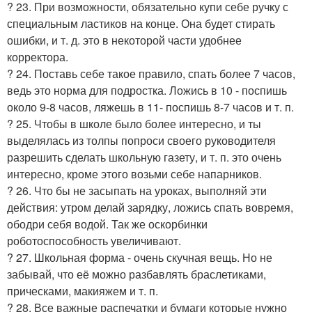
? 23. При возможности, обязательно купи себе ручку с
специальным ластиков на конце. Она будет стирать
ошибки, и т. д. это в некоторой части удобнее
корректора.
? 24. Поставь себе такое правило, спать более 7 часов,
ведь это норма для подростка. Ложись в 10 - поспишь
около 9-8 часов, ляжешь в 11- поспишь 8-7 часов и т. п.
? 25. Чтобы в школе было более интересно, и ты
выделялась из толпы попроси своего руководителя
разрешить сделать школьную газету, и т. п. это очень
интересно, кроме этого возьми себе напарников.
? 26. Что бы не засыпать на уроках, выполняй эти
действия: утром делай зарядку, ложись спать вовремя,
ободри себя водой. Так же оскорбинки
роботоспособность увеличивают.
? 27. Школьная форма - очень скучная вещь. Но не
забывай, что её можно разбавлять браслетиками,
прическами, макияжем и т. п.
? 28. Все важные распечатки и бумаги которые нужно