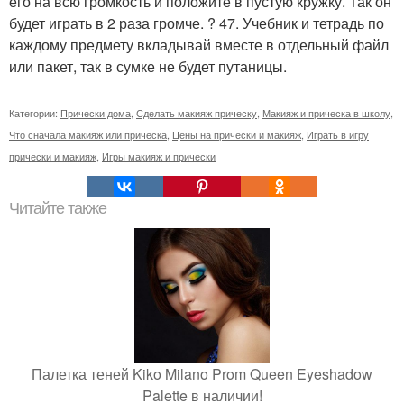
его на всю громкость и положите в пустую кружку. Так он
будет играть в 2 раза громче. ? 47. Учебник и тетрадь по
каждому предмету вкладывай вместе в отдельный файл
или пакет, так в сумке не будет путаницы.
Категории:
Прически дома
,
Сделать макияж прическу
,
Макияж и прическа в школу
,
Что сначала макияж или прическа
,
Цены на прически и макияж
,
Играть в игру
прически и макияж
,
Игры макияж и прически
Читайте также
Палетка теней Kiko Milano Prom Queen Eyeshadow
Palette в наличии!