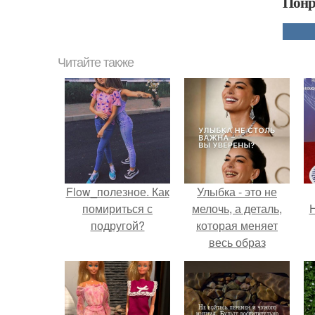
Понр
Читайте также
Flow_полезное. Как
Улыбка - это не
помириться с
мелочь, а деталь,
Н
подругой?
которая меняет
весь образ
человека.