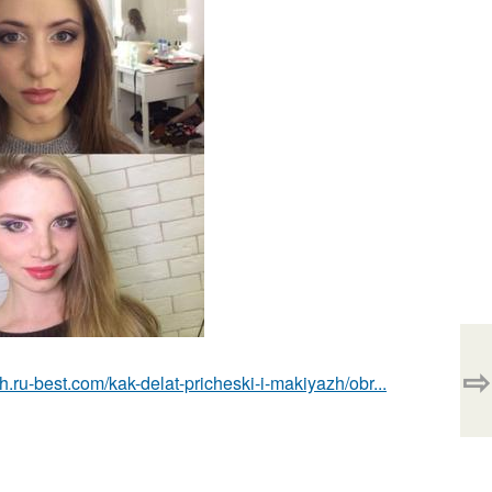
⇨
h.ru-best.com/kak-delat-pricheski-i-makiyazh/obr...