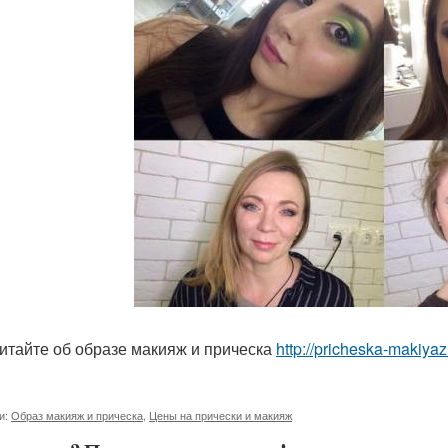
итайте об образе макияж и прическа
http://pricheska-makiyaz
и:
Образ макияж и прическа
,
Цены на прически и макияж