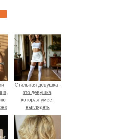
ои
Стильная девушка -
ца,
это девушка,
нию
которая умеет
рез
выглядеть
привлекательно и
элегантно в любои
ситуации.