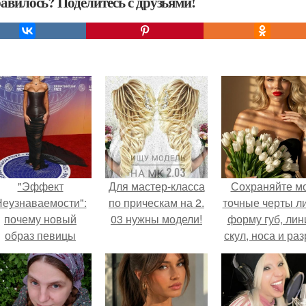
авилось? Поделитесь с друзьями!
"Эффект
Для мастер-класса
Сохраняйте м
еузнаваемости":
по прическам на 2.
точные черты ли
почему новый
03 нужны модели!
форму губ, ли
образ певицы
скул, носа и раз
вызвал споры о
глаз.
гранях
возможного?