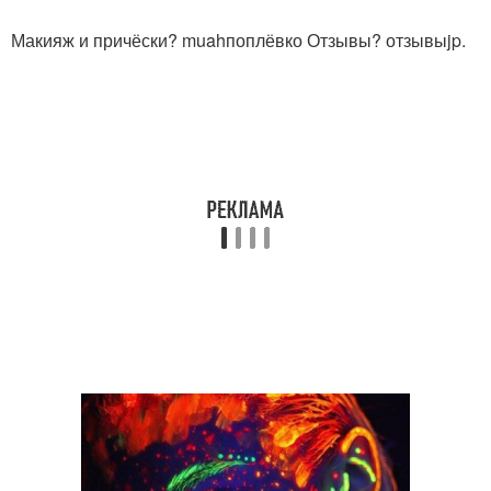
Макияж и причёски? muahпоплёвко Отзывы? отзывыjp.