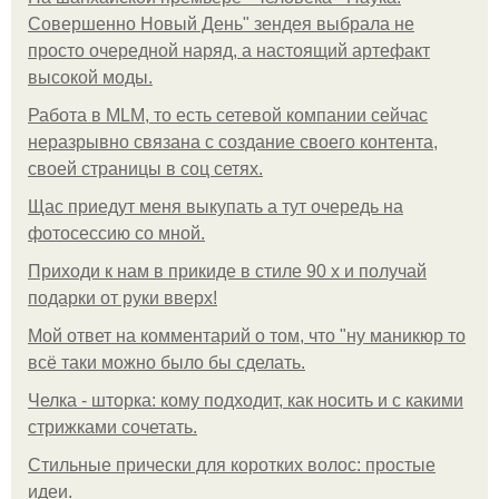
Совершенно Новый День" зендея выбрала не
просто очередной наряд, а настоящий артефакт
высокой моды.
Работа в MLM, то есть сетевой компании сейчас
неразрывно связана с создание своего контента,
своей страницы в соц сетях.
Щас приедут меня выкупать а тут очередь на
фотосессию со мной.
Приходи к нам в прикиде в стиле 90 х и получай
подарки от руки вверх!
Мой ответ на комментарий о том, что "ну маникюр то
всё таки можно было бы сделать.
Челка - шторка: кому подходит, как носить и с какими
стрижками сочетать.
Стильные прически для коротких волос: простые
идеи.